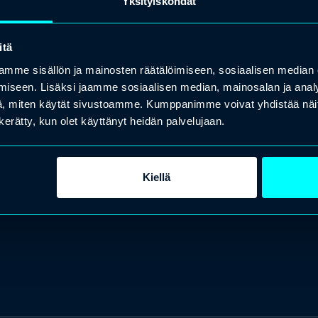
Yksityiskohdat
itä
mme sisällön ja mainosten räätälöimiseen, sosiaalisen median
iseen. Lisäksi jaamme sosiaalisen median, mainosalan ja analy
, miten käytät sivustoamme. Kumppanimme voivat yhdistää näitä t
n kerätty, kun olet käyttänyt heidän palvelujaan.
Kiellä