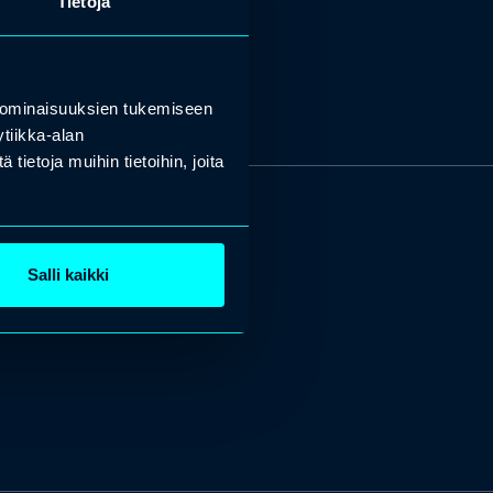
Tietoja
 ominaisuuksien tukemiseen
tiikka-alan
ietoja muihin tietoihin, joita
Salli kaikki