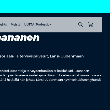
search
ights
Meistä
UUTTA: Professio+
aananen
 sosiaali- ja terveyspalvelut, Länsi-Uudenmaan
htori, dosentti ja terveydenhuollon erikoislääkäri. Paananen
eluiden päättäväisenä uudistajana. Hän on työskennellyt muun muassa
 tällä hetkellä hän johtaa Länsi-Uudenmaan hyvinvointialueen yhteisiä