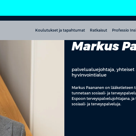
Koulutukset ja tapahtumat
Ratkaisut
Professio Ins
Markus P
palvelualuejohtaja, yhteiset
hyvinvointialue
Markus Paananen on lääketieteen to
tunnetaan sosiaali- ja terveyspalv
Espoon terveyspalvelujohtajana, ja
sosiaali- ja terveyspalveluja.