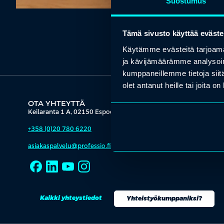
Suostumus
Tämä sivusto käyttää eväste
Käytämme evästeitä tarjoama
ja kävijämäärämme analysoim
kumppaneillemme tietoja siitä
olet antanut heille tai joita o
OTA YHTEYTTÄ
Keilaranta 1 A, 02150 Espoo
+358 (0)20 780 6220
asiakaspalvelu@professio.fi
Kaikki yhteystiedot
Yhteistyökumppaniksi?