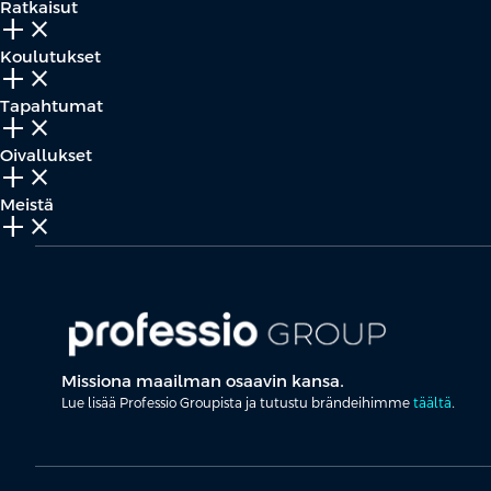
Ratkaisut
add_2
close
Koulutukset
add_2
close
Tapahtumat
add_2
close
Oivallukset
add_2
close
Meistä
add_2
close
Missiona maailman osaavin kansa.
Lue lisää Professio Groupista ja tutustu brändeihimme
täältä
.