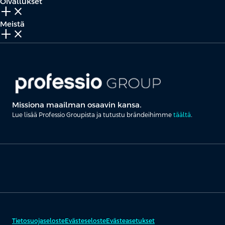
Oivallukset
add_2
close
Meistä
add_2
close
Missiona maailman osaavin kansa.
Lue lisää Professio Groupista ja tutustu brändeihimme
täältä
.
Tietosuojaseloste
Evästeseloste
Evästeasetukset