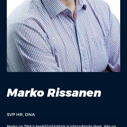
Marko Rissanen
SVP HR, DNA
Marko on DNA:n henkilöstöjohtaja ja johtoryhmän jäsen. Hän on