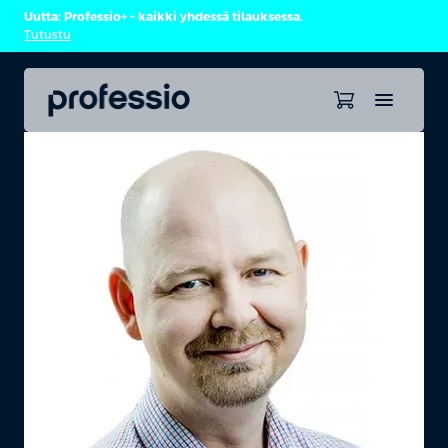
Uutta: Professio+ – kaikki yhdessä tilauksessa.
Tutustu