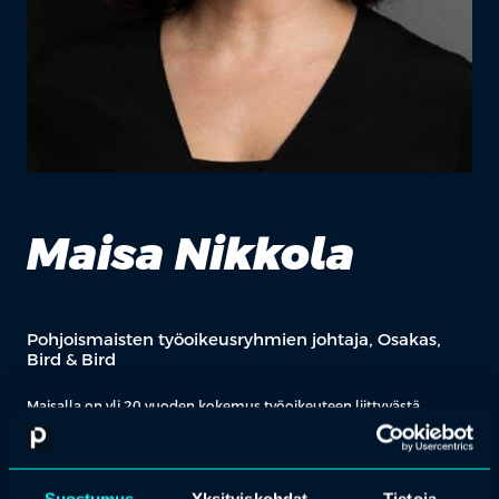
Maisa Nikkola
Pohjoismaisten työoikeusryhmien johtaja, Osakas,
Bird & Bird
Maisalla on yli 20 vuoden kokemus työoikeuteen liittyvästä
neuvonnasta ja työoikeudellisten riitojen ratkaisemisesta. Maisa
avustaa sekä kotimaisia että kansainvälisiä asiakkaita laaja-alaisesti
kaikissa työoikeudellisissa asioissa.