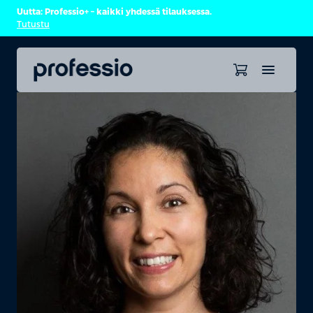
Uutta: Professio+ – kaikki yhdessä tilauksessa.
Tutustu