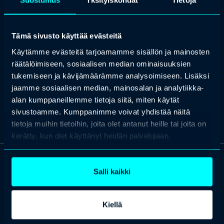
Suostumus
Yksityiskohdat
Tietoja
Maisa on keskittynyt praktiikassaan erityisesti työnantajien
päivittäiseen työoikeusneuvontaan erilaisissa työelämän asioissa
kattaen yritysjärjestelyt ja erilaiset uudelleenjärjestelyt kuten
yhteistoimintamenettelyprosessit sekä erimielisyyksien
Tämä sivusto käyttää evästeitä
ratkaisemisen.
Käytämme evästeitä tarjoamamme sisällön ja mainosten
Maisa on noteerattu useissa lakialan kansainvälisissä kilpailuissa
räätälöimiseen, sosiaalisen median ominaisuuksien
(mm. Chambers & Partners ja Legal 500) ja on myös kysytty ja
tunnettu luennoitsija työoikeuteen liittyvissä kysymyksissä.
tukemiseen ja kävijämäärämme analysoimiseen. Lisäksi
jaamme sosiaalisen median, mainosalan ja analytiikka-
alan kumppaneillemme tietoja siitä, miten käytät
sivustoamme. Kumppanimme voivat yhdistää näitä
tietoja muihin tietoihin, joita olet antanut heille tai joita on
kerätty, kun olet käyttänyt heidän palvelujaan.
Salli kaikki
OTA YHTEYTTÄ
Keilaranta 1 A, 02150 Espoo
+358 (0)20 780 6220
Kiellä
asiakaspalvelu@professio.fi