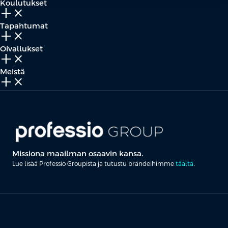
Koulutukset
add_2
close
Tapahtumat
add_2
close
Oivallukset
add_2
close
Meistä
add_2
close
Missiona maailman osaavin kansa.
Lue lisää Professio Groupista ja tutustu brändeihimme
täältä
.