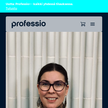
Uutta: Professio+ – kaikki yhdessä tilauksessa.
Tutustu