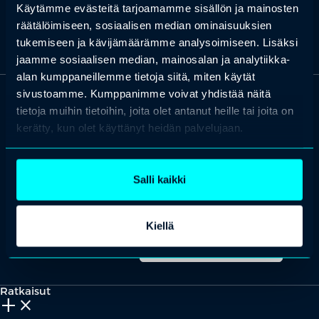
Käytämme evästeitä tarjoamamme sisällön ja mainosten
valtioiden välisten sairaanhoidon kustannusten korvaukset.
räätälöimiseen, sosiaalisen median ominaisuuksien
tukemiseen ja kävijämäärämme analysoimiseen. Lisäksi
jaamme sosiaalisen median, mainosalan ja analytiikka-
alan kumppaneillemme tietoja siitä, miten käytät
sivustoamme. Kumppanimme voivat yhdistää näitä
tietoja muihin tietoihin, joita olet antanut heille tai joita on
OTA YHTEYTTÄ
kerätty, kun olet käyttänyt heidän palvelujaan.
Keilaranta 1 A, 02150 Espoo
+358 (0)20 780 6220
asiakaspalvelu@professio.fi
Salli kaikki
Kiellä
Kaikki yhteystiedot
Yhteistyökumppaniksi?
Ratkaisut
add_2
close