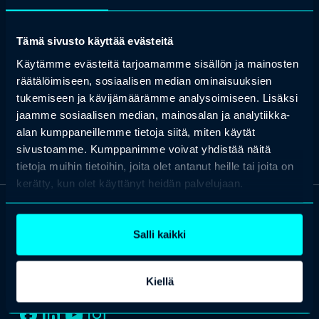
organisaatioviestinnän kouluttaja ja tutkija, Helsingin
yliopisto
Tämä sivusto käyttää evästeitä
Maarit kouluttaa jatkuvasti erilaisia organisaatioita ja yhteisöjä
organisaatioviestinnän aiheista kuten kriisi- ja riskiviestintä,
Käytämme evästeitä tarjoamamme sisällön ja mainosten
strategian- ja johtamisviestintä sekä sosiaalisen median välineiden
räätälöimiseen, sosiaalisen median ominaisuuksien
hyödyntämisessä julkishallinnossa. Väitöstutkimuksessa (2018)
hän käsitteli kriisijohtamista Suomen koulusurmissa 2007 ja 2008.
tukemiseen ja kävijämäärämme analysoimiseen. Lisäksi
Lisäksi hän on työskennellyt Aasian tsunamikatastrofin 2004 ja
jaamme sosiaalisen median, mainosalan ja analytiikka-
Jokelan koulusurmien viranomaisjohdossa.
alan kumppaneillemme tietoja siitä, miten käytät
sivustoamme. Kumppanimme voivat yhdistää näitä
tietoja muihin tietoihin, joita olet antanut heille tai joita on
kerätty, kun olet käyttänyt heidän palvelujaan.
OTA YHTEYTTÄ
Salli kaikki
Keilaranta 1 A, 02150 Espoo
+358 (0)20 780 6220
Kiellä
asiakaspalvelu@professio.fi