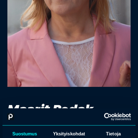
Maarit Pedak
kriisiviestinnästä väitellyt tohtori & kokenut
Suostumus
Yksityiskohdat
Tietoja