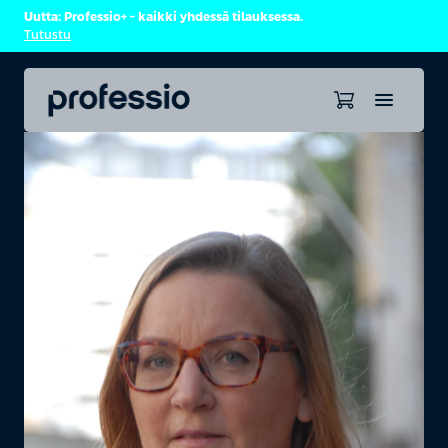
Uutta: Professio+ – kaikki yhdessä tilauksessa.
Tutustu