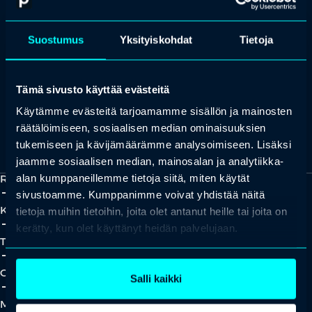
OTA YHTEYTTÄ
Keilaranta 1 A, 02150 Espoo
Suostumus
Yksityiskohdat
Tietoja
+358 (0)20 780 6220
asiakaspalvelu@professio.fi
Tämä sivusto käyttää evästeitä
Käytämme evästeitä tarjoamamme sisällön ja mainosten
räätälöimiseen, sosiaalisen median ominaisuuksien
Kaikki yhteystiedot
Yhteistyökumppaniksi?
tukemiseen ja kävijämäärämme analysoimiseen. Lisäksi
jaamme sosiaalisen median, mainosalan ja analytiikka-
alan kumppaneillemme tietoja siitä, miten käytät
Ratkaisut
add_2
close
sivustoamme. Kumppanimme voivat yhdistää näitä
Koulutukset
tietoja muihin tietoihin, joita olet antanut heille tai joita on
add_2
close
kerätty, kun olet käyttänyt heidän palvelujaan.
Tapahtumat
add_2
close
Oivallukset
Salli kaikki
add_2
close
Meistä