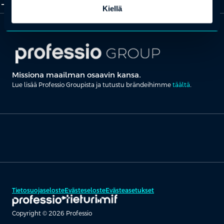
add_2
close
Kiellä
Missiona maailman osaavin kansa.
Lue lisää Professio Groupista ja tutustu brändeihimme
täältä
.
Tietosuojaseloste
Evästeseloste
Evästeasetukset
Copyright © 2026 Professio