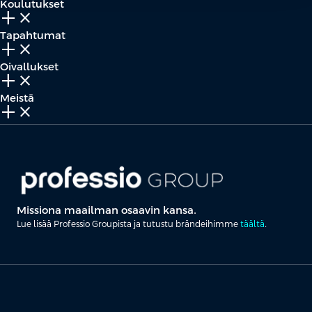
Koulutukset
add_2
close
Tapahtumat
add_2
close
Oivallukset
add_2
close
Meistä
add_2
close
Missiona maailman osaavin kansa.
Lue lisää Professio Groupista ja tutustu brändeihimme
täältä
.