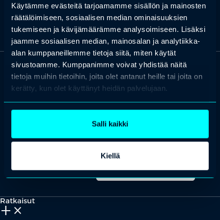
Käytämme evästeitä tarjoamamme sisällön ja mainosten
radiotaajuuksien hyökkäystestaukseen ja auditointeihin.
räätälöimiseen, sosiaalisen median ominaisuuksien
tukemiseen ja kävijämäärämme analysoimiseen. Lisäksi
jaamme sosiaalisen median, mainosalan ja analytiikka-
alan kumppaneillemme tietoja siitä, miten käytät
sivustoamme. Kumppanimme voivat yhdistää näitä
tietoja muihin tietoihin, joita olet antanut heille tai joita on
OTA YHTEYTTÄ
kerätty, kun olet käyttänyt heidän palvelujaan.
Keilaranta 1 A, 02150 Espoo
+358 (0)20 780 6220
asiakaspalvelu@professio.fi
Salli kaikki
Kiellä
Kaikki yhteystiedot
Yhteistyökumppaniksi?
Ratkaisut
add_2
close