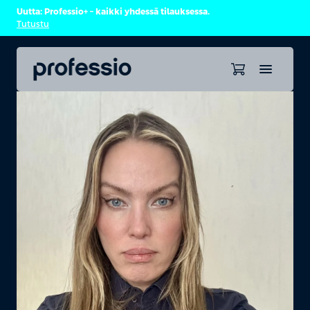
Uutta: Professio+ – kaikki yhdessä tilauksessa.
Tutustu