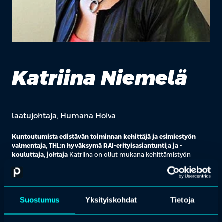
Katriina Niemelä
laatujohtaja, Humana Hoiva
Kuntoutumista edistävän toiminnan kehittäjä ja esimiestyön
valmentaja, THL:n hyväksymä RAI-erityisasiantuntija ja -
kouluttaja, johtaja
Katriina on ollut mukana kehittämistyön
vastuuhenkilönä ja valmentajana organisaatioiden uudistaessa
kuntoutumista edistäviä toimintamallejaan, tuotteistaessaan
palveluitaan sekä tehostaessaan palveluprosesseja. Katriina on
valmentanut ja kouluttanut organisaatioiden henkilöstöä
Suostumus
Yksityiskohdat
Tietoja
lähihoitajista aina ylimpään johtoon sekä osallistunut useaan RAI-
järjestelmän soveltamista koskevaan THL:n julkaisun
kirjoittamiseen.
Katriinan erityisosaamisalueita ovat mm: