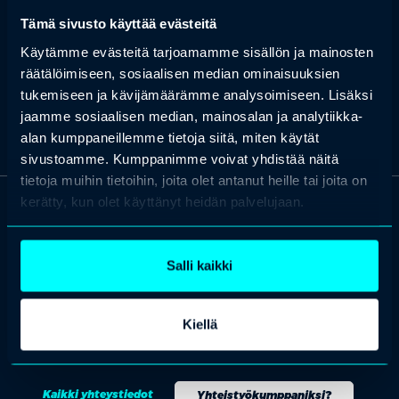
RAI-järjestelmän eri sovellukset
Tämä sivusto käyttää evästeitä
Niiden hyödyntäminen kehittämis- ja johtamistyössä
Käytämme evästeitä tarjoamamme sisällön ja mainosten
Laaja-alainen näkökulma ja pitkä johtamiskokemus
räätälöimiseen, sosiaalisen median ominaisuuksien
tulosvastuullisista johtotehtävistä eri organisaatioista sekä
tukemiseen ja kävijämäärämme analysoimiseen. Lisäksi
julkisella että yksityisellä sektorilla
jaamme sosiaalisen median, mainosalan ja analytiikka-
alan kumppaneillemme tietoja siitä, miten käytät
sivustoamme. Kumppanimme voivat yhdistää näitä
tietoja muihin tietoihin, joita olet antanut heille tai joita on
kerätty, kun olet käyttänyt heidän palvelujaan.
OTA YHTEYTTÄ
Keilaranta 1 A, 02150 Espoo
Salli kaikki
+358 (0)20 780 6220
asiakaspalvelu@professio.fi
Kiellä
Kaikki yhteystiedot
Yhteistyökumppaniksi?