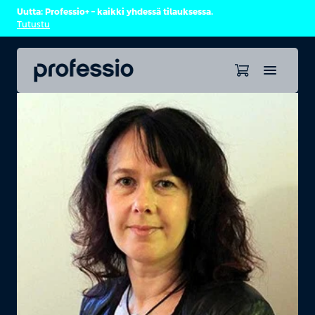
Uutta: Professio+ – kaikki yhdessä tilauksessa.
Tutustu