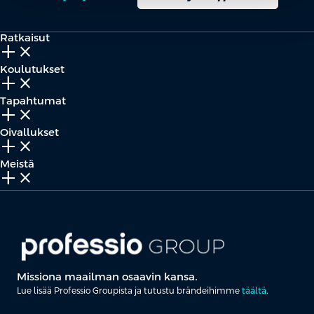
Ratkaisut
add_2
close
Koulutukset
add_2
close
Tapahtumat
add_2
close
Oivallukset
add_2
close
Meistä
add_2
close
Missiona maailman osaavin kansa.
Lue lisää Professio Groupista ja tutustu brändeihimme
täältä
.