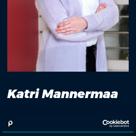
Katri Mannermaa
työhyvinvointipäällikkö, hankekoordinaattori,
Satakunnan hyvinvointialue
Katri Mannermaa on työskennellyt viimeiset 15 vuotta Satakunnan