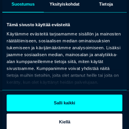
Suostumus
Yksityiskohdat
Tietoja
sairaanhoitopiirissä työhyvinvointi- ja työsuojelupäällikkönä.
Hänellä on monipuolinen koulutus (työterveyshoitaja,
terveydenhuollon opettaja, henkilöstöpäällikkö,
Tämä sivusto käyttää evästeitä
draamakasvatuksen ohjaaja sekä ryhmänohjaaja) ja työkokemusta
sekä julkiselta että yksityiseltä sektorilta.
Käytämme evästeitä tarjoamamme sisällön ja mainosten
Hän väitteli vuonna 2013 aiheenaan tiedon jalostaminen
räätälöimiseen, sosiaalisen median ominaisuuksien
työterveyshuolto-organisaatioissa. Tällä hetkellä Mannermaa
tukemiseen ja kävijämäärämme analysoimiseen. Lisäksi
työskentelee tietojohtamisen parissa ja opiskelee
jaamme sosiaalisen median, mainosalan ja analytiikka-
ratkaisukeskeiseksi työnohjaajaksi.
alan kumppaneillemme tietoja siitä, miten käytät
sivustoamme. Kumppanimme voivat yhdistää näitä
tietoja muihin tietoihin, joita olet antanut heille tai joita on
kerätty, kun olet käyttänyt heidän palvelujaan.
Salli kaikki
OTA YHTEYTTÄ
Keilaranta 1 A, 02150 Espoo
Kiellä
+358 (0)20 780 6220