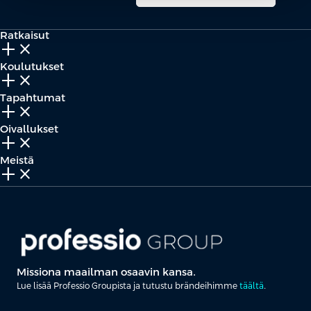
Ratkaisut
add_2
close
Koulutukset
add_2
close
Tapahtumat
add_2
close
Oivallukset
add_2
close
Meistä
add_2
close
Missiona maailman osaavin kansa.
Lue lisää Professio Groupista ja tutustu brändeihimme
täältä
.