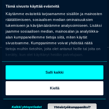
immobilisaatiohoitoon. Hänellä on monipuolinen työkokemus
Tämä sivusto käyttää evästeitä
sekä yksityiseltä että julkiselta sektorilta, ja hän ylläpitää
ammattitaitoaan jatkuvalla koulutuksella ja potilastyöllä. Kati
Käytämme evästeitä tarjoamamme sisällön ja mainosten
tarjoaa asiantuntijuuttaan haavahoidossa ja
räätälöimiseen, sosiaalisen median ominaisuuksien
immobilisaatiohoidossa, keskittyen potilaiden kokonaisvaltaiseen
tukemiseen ja kävijämäärämme analysoimiseen. Lisäksi
hoitoon.
jaamme sosiaalisen median, mainosalan ja analytiikka-
alan kumppaneillemme tietoja siitä, miten käytät
sivustoamme. Kumppanimme voivat yhdistää näitä
tietoja muihin tietoihin, joita olet antanut heille tai joita on
kerätty, kun olet käyttänyt heidän palvelujaan.
OTA YHTEYTTÄ
Keilaranta 1 A, 02150 Espoo
Salli kaikki
+358 (0)20 780 6220
asiakaspalvelu@professio.fi
Kiellä
Kaikki yhteystiedot
Yhteistyökumppaniksi?