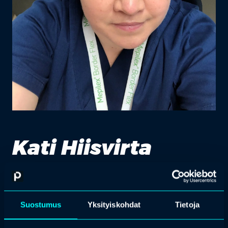
Kati Hiisvirta
Haavahoitoon ja immobilisaatiohoitoon
omistautunut asiantuntija
Suostumus
Yksityiskohdat
Tietoja
Kati on valmistunut kansainväliseksi sairaanhoitajaksi, jolla on
erikoistuminen psykiatriseen hoitoon, haavahoitoon ja