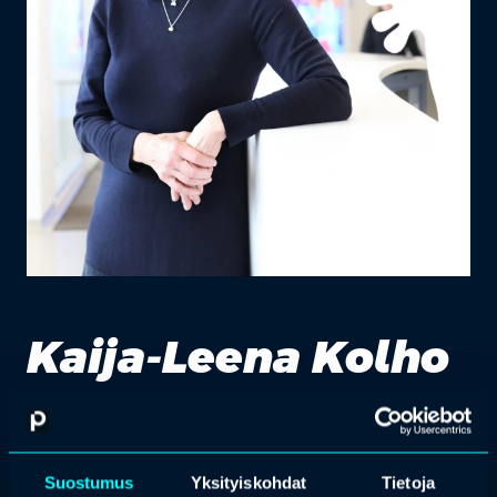
Kaija-Leena Kolho
lastentautiopin professori, Helsingin yliopisto
Suostumus
Yksityiskohdat
Tietoja
Professori Kaija-Leena Kolho on lastentautiopin professori