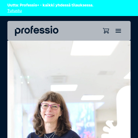
Uutta: Professio+ – kaikki yhdessä tilauksessa.
Tutustu