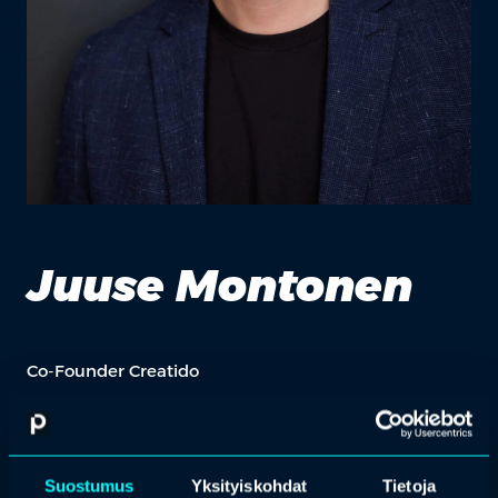
Juuse Montonen
Co-Founder Creatido
Juuse Montonen (Co-Founder): Juusen työuran punaisena lankana
on kulkenut pyrkimys auttaa asiakkaita ymmärtämään tiedolla
johtamisen ydintä heidän omassa kontekstissaan. Juuse on
toiminut vastuukonsulttina kymmenissä projekteissa, minkä
Suostumus
Yksityiskohdat
Tietoja