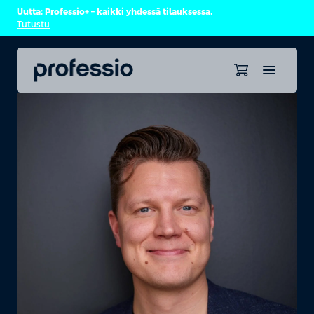
Uutta: Professio+ – kaikki yhdessä tilauksessa.
Tutustu