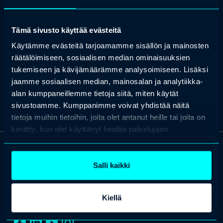
lisäksi hänellä on kokemusta liiketoiminnan strategisesta
johtamisesta, esimiestyöstä ja projektijohtamisesta. Juusen
Intohimona on etsiä keinoja joilla rakentaa tiedolla ohjautuneita
organisaatioita.
Tämä sivusto käyttää evästeitä
Erityisosaaminen: Tiedolla johtamisen kokonaisarkkitehtuuri,
Käytämme evästeitä tarjoamamme sisällön ja mainosten
systeemiset mittaristot, tiedolla johtamisen prosessit,
räätälöimiseen, sosiaalisen median ominaisuuksien
kehittämisprojektien määrittely ja johtaminen
tukemiseen ja kävijämäärämme analysoimiseen. Lisäksi
jaamme sosiaalisen median, mainosalan ja analytiikka-
alan kumppaneillemme tietoja siitä, miten käytät
sivustoamme. Kumppanimme voivat yhdistää näitä
tietoja muihin tietoihin, joita olet antanut heille tai joita on
kerätty, kun olet käyttänyt heidän palvelujaan.
OTA YHTEYTTÄ
Salli kaikki
Keilaranta 1 A, 02150 Espoo
+358 (0)20 780 6220
Kiellä
asiakaspalvelu@professio.fi