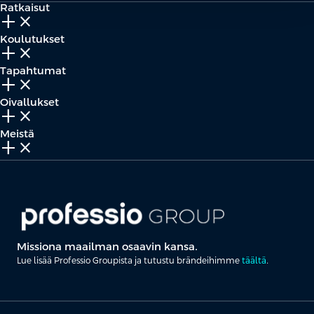
Ratkaisut
add_2
close
Koulutukset
add_2
close
Tapahtumat
add_2
close
Oivallukset
add_2
close
Meistä
add_2
close
Missiona maailman osaavin kansa.
Lue lisää Professio Groupista ja tutustu brändeihimme
täältä
.