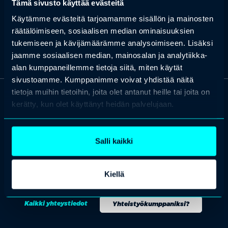
Tämä sivusto käyttää evästeitä
intohimoinen kokeilukulttuurin puolestapuhuja.
Käytämme evästeitä tarjoamamme sisällön ja mainosten
räätälöimiseen, sosiaalisen median ominaisuuksien
tukemiseen ja kävijämäärämme analysoimiseen. Lisäksi
jaamme sosiaalisen median, mainosalan ja analytiikka-
alan kumppaneillemme tietoja siitä, miten käytät
sivustoamme. Kumppanimme voivat yhdistää näitä
tietoja muihin tietoihin, joita olet antanut heille tai joita on
kerätty, kun olet käyttänyt heidän palvelujaan.
OTA YHTEYTTÄ
Keilaranta 1 A, 02150 Espoo
+358 (0)20 780 6220
Salli kaikki
asiakaspalvelu@professio.fi
Kiellä
Kaikki yhteystiedot
Yhteistyökumppaniksi?