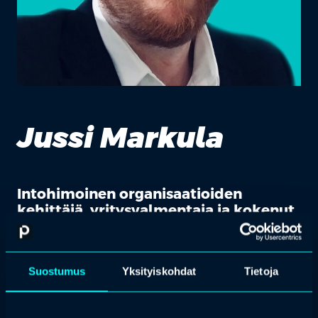
Jussi Markula
Intohimoinen organisaatioiden
kehittäjä, yritysvalmentaja ja kokenut
sarjayrittäjä
Jussi haluaa auttaa ihmisiä ja yrityksiä kohti potentiaaliaan
etenemällä ketterästi kohti uutta ja tuntematonta kasvua.
Suostumus
Yksityiskohdat
Tietoja
Jussille tärkeitä asioita ovat vastuullisuus, yhdessä tekeminen ja
yrityksen vaikuttavuuden kasvu. Hän on on kokenut
itseohjautuvuuden kouluttaja, Teal Suomi -yhteisön perustaja ja