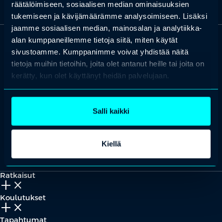
räätälöimiseen, sosiaalisen median ominaisuuksien
tukemiseen ja kävijämäärämme analysoimiseen. Lisäksi
jaamme sosiaalisen median, mainosalan ja analytiikka-
alan kumppaneillemme tietoja siitä, miten käytät
sivustoamme. Kumppanimme voivat yhdistää näitä
OTA YHTEYTTÄ
Keilaranta 1 A, 02150 Espoo
tietoja muihin tietoihin, joita olet antanut heille tai joita on
kerätty, kun olet käyttänyt heidän palvelujaan.
+358 (0)20 780 6220
asiakaspalvelu@professio.fi
Salli kaikki
Kiellä
Kaikki yhteystiedot
Yhteistyökumppaniksi?
Ratkaisut
add_2
close
Koulutukset
add_2
close
Tapahtumat