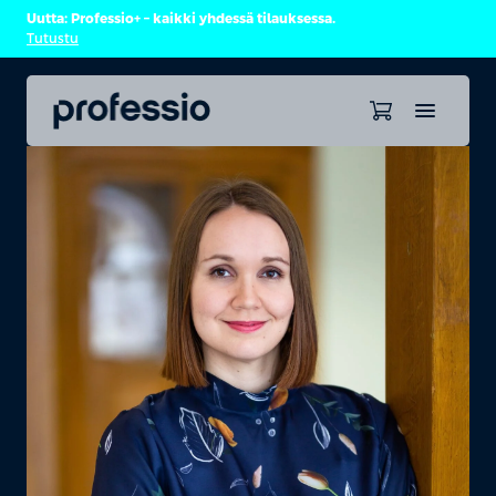
Uutta: Professio+ – kaikki yhdessä tilauksessa.
Tutustu