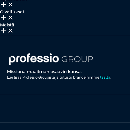
add_2
close
Oivallukset
add_2
close
Meistä
add_2
close
Missiona maailman osaavin kansa.
Lue lisää Professio Groupista ja tutustu brändeihimme
täältä
.