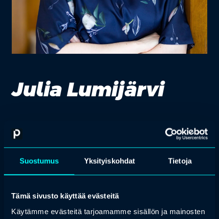
Julia Lumijärvi
sote-juristi, Kuluttajaliitto
Julia Lumijärvi (OTM, HLL) työskentelee Kuluttajaliitossa sote-
juristina. Työssään Julia kouluttaa potilaan oikeuksista ja antaa
Suostumus
Yksityiskohdat
Tietoja
lakineuvontaa. Aiemmin Julia on työskennellyt eri työtehtävissä
terveydenhuollon organisaatioissa ja hänellä on kokemusta myös
terveydenhuollon kliinisistä töistä.
Tämä sivusto käyttää evästeitä
Käytämme evästeitä tarjoamamme sisällön ja mainosten