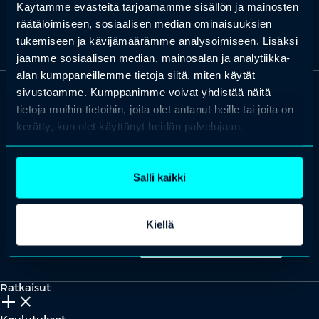
Käytämme evästeitä tarjoamamme sisällön ja mainosten
räätälöimiseen, sosiaalisen median ominaisuuksien
tukemiseen ja kävijämäärämme analysoimiseen. Lisäksi
jaamme sosiaalisen median, mainosalan ja analytiikka-
alan kumppaneillemme tietoja siitä, miten käytät
sivustoamme. Kumppanimme voivat yhdistää näitä
tietoja muihin tietoihin, joita olet antanut heille tai joita on
OTA YHTEYTTÄ
Keilaranta 1 A, 02150 Espoo
kerätty, kun olet käyttänyt heidän palvelujaan.
+358 (0)20 780 6220
asiakaspalvelu@professio.fi
Salli kaikki
Kiellä
Kaikki yhteystiedot
Yhteistyökumppaniksi?
Ratkaisut
add_2
close