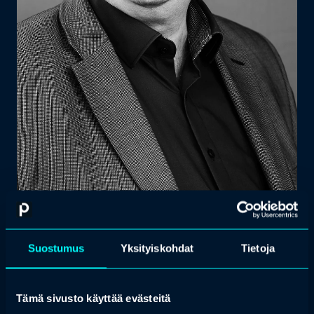
Juha Halme
Suostumus
Yksityiskohdat
Tietoja
Tämä sivusto käyttää evästeitä
Medical Advisor, AstraZeneca