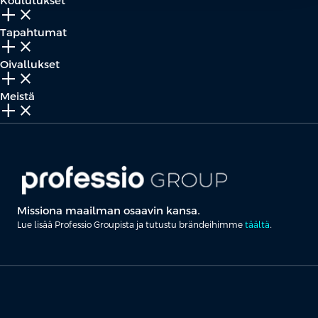
Koulutukset
add_2
close
Tapahtumat
add_2
close
Oivallukset
add_2
close
Meistä
add_2
close
Missiona maailman osaavin kansa.
Lue lisää Professio Groupista ja tutustu brändeihimme
täältä
.