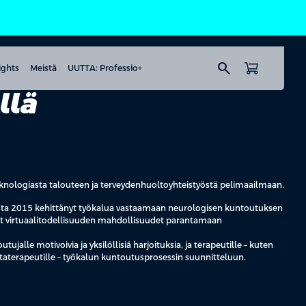
search
ights
Meistä
UUTTA: Professio+
llä
knologiasta talouteen ja terveydenhuoltoyhteistyöstä pelimaailmaan.
odesta 2015 kehittänyt työkalua vastaamaan neurologisen kuntoutuksen
onut virtuaalitodellisuuden mahdollisuudet parantamaan
ujalle motivoivia ja yksilöllisiä harjoituksia, ja terapeutille – kuten
ntaterapeutille – työkalun kuntoutusprosessin suunnitteluun.