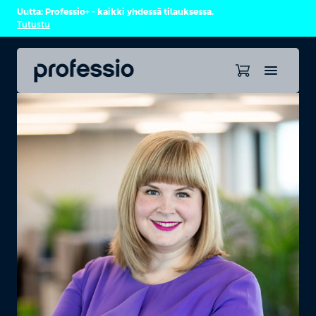
Uutta: Professio+ – kaikki yhdessä tilauksessa.
Tutustu