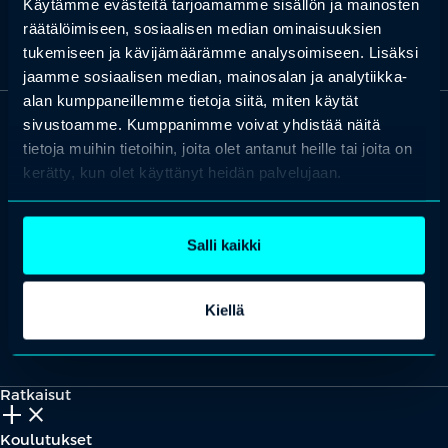
toimintaympäristöstä.
Käytämme evästeitä tarjoamamme sisällön ja mainosten
räätälöimiseen, sosiaalisen median ominaisuuksien
tukemiseen ja kävijämäärämme analysoimiseen. Lisäksi
jaamme sosiaalisen median, mainosalan ja analytiikka-
alan kumppaneillemme tietoja siitä, miten käytät
sivustoamme. Kumppanimme voivat yhdistää näitä
OTA YHTEYTTÄ
tietoja muihin tietoihin, joita olet antanut heille tai joita on
Keilaranta 1 A, 02150 Espoo
kerätty, kun olet käyttänyt heidän palvelujaan.
+358 (0)20 780 6220
asiakaspalvelu@professio.fi
Salli kaikki
Kiellä
Kaikki yhteystiedot
Yhteistyökumppaniksi?
Ratkaisut
add_2
close
Koulutukset