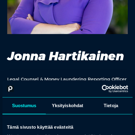
Jonna Hartikainen
Legal Counsel & Money Laundering Reporting Officer,
IKANO Bank Suomi
Jonnalla on yli 10 vuoden kokemus finanssialan lakiasioista ja
compliancesta sekä monipuolinen tausta pankki-, vakuutus-,
Suostumus
Yksityiskohdat
Tietoja
asiantuntijapalvelu- ja asianajotoimistoympäristöistä. Hänen
erityisosaamistaan ovat AML/CFT, KYC ja pakotteet,
kuluttajarahoituksen sääntely, tietosuoja (GDPR), governance ja
riskienhallinta sekä sääntelymuutosten toimeenpano. Jonnalla on
Tämä sivusto käyttää evästeitä
vahva kokemus kansainvälisestä ja tiukasti säännellystä