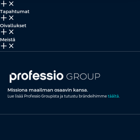
add_2
close
Tapahtumat
add_2
close
Oivallukset
add_2
close
Meistä
add_2
close
Missiona maailman osaavin kansa.
Lue lisää Professio Groupista ja tutustu brändeihimme
täältä
.