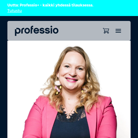
Uutta: Professio+ – kaikki yhdessä tilauksessa.
Tutustu