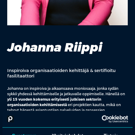
Johanna Riippi
Inspiroiva organisaatioiden kehittäjä & sertifioitu
fasilitaattori
Johanna on inspiroiva ja aikaansaava moniosaaja, jonka sydän
sykkii yhdessä kehittämiselle ja jatkuvalle oppimiselle. Hänellä on
yli 15 vuoden kokemus erityisesti julkisen sektorin
organisaatioiden kehittämisestä
eri projektien kautta, mikä on
tehnyt hänestä asiantuntijan palveluiden ja prosessien
muotoilussa sekä innostavien työpajojen toteuttamisessa.
Viimeisten kahden vuoden aikana Johanna on syventänyt
osaamistaan tekoälyn hyödyntämisessä ja kouluttamisessa. Hänen