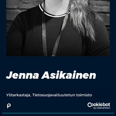
Jenna Asikainen
Ylitarkastaja, Tietosuojavaltuutetun toimisto
Ylitarkastaja Jenna Veera Asikainen on toiminut tehtävässään
helmikuusta 2024 lähtien. Tietosuojavaltuutetun toimisto valvoo
EU:n yleisen tietosuoja-asetuksen ja muiden henkilötietojen