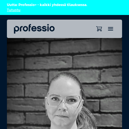
Uutta: Professio+ – kaikki yhdessä tilauksessa.
Tutustu