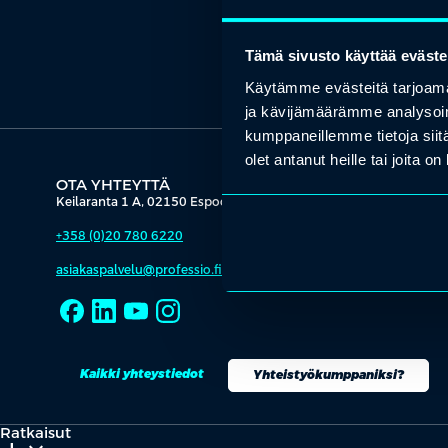
Tämä sivusto käyttää eväste
Käytämme evästeitä tarjoama
ja kävijämäärämme analysoim
kumppaneillemme tietoja siitä
olet antanut heille tai joita o
OTA YHTEYTTÄ
Keilaranta 1 A, 02150 Espoo
+358 (0)20 780 6220
asiakaspalvelu@professio.fi
Kaikki yhteystiedot
Yhteistyökumppaniksi?
Ratkaisut