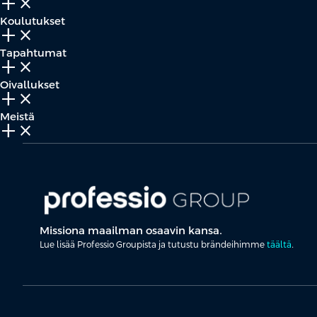
add_2
close
Koulutukset
add_2
close
Tapahtumat
add_2
close
Oivallukset
add_2
close
Meistä
add_2
close
Missiona maailman osaavin kansa.
Lue lisää Professio Groupista ja tutustu brändeihimme
täältä
.