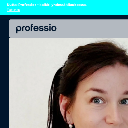
Uutta: Professio+ – kaikki yhdessä tilauksessa.
Tutustu