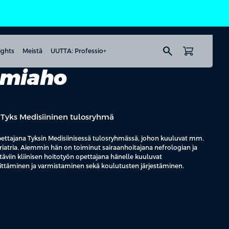
search
ights
Meistä
UUTTA: Professio+
umiaho
, Tyks Medisiininen tulosryhmä
opettajana Tyksin Medisiinisessä tulosryhmässä, johon kuuluvat mm.
eriatria. Aiemmin hän on toiminut sairaanhoitajana nefrologian ja
ehtäviin kliinisen hoitotyön opettajana hänelle kuuluvat
ittäminen ja varmistaminen sekä koulutusten järjestäminen.