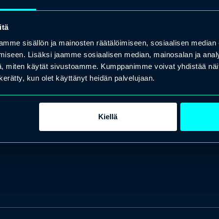
itä
mme sisällön ja mainosten räätälöimiseen, sosiaalisen median
iseen. Lisäksi jaamme sosiaalisen median, mainosalan ja analy
, miten käytät sivustoamme. Kumppanimme voivat yhdistää näitä t
n kerätty, kun olet käyttänyt heidän palvelujaan.
Kiellä