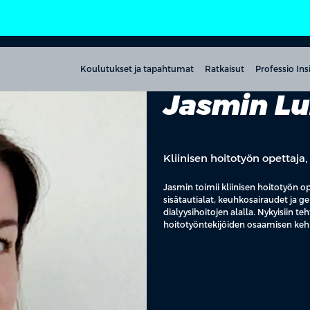
Koulutukset ja tapahtumat
Ratkaisut
Professio Ins
Jasmin L
Kliinisen hoitotyön opettaja
Jasmin toimii kliinisen hoitotyön 
sisätautialat, keuhkosairaudet ja g
dialyysihoitojen alalla. Nykyisiin t
hoitotyöntekijöiden osaamisen keh