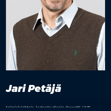
Jari Petäjä
toimialajohtaja, lastentautiopin dosentti, HUS