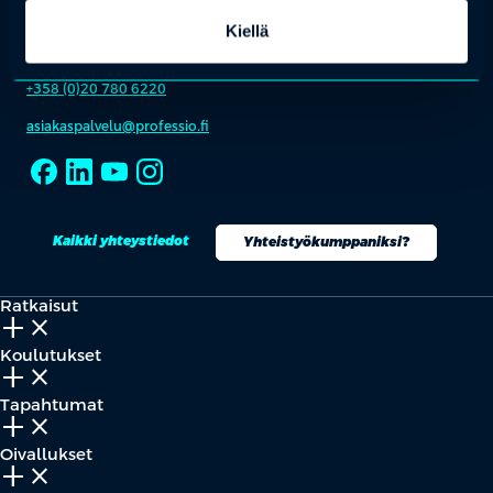
Kiellä
OTA YHTEYTTÄ
Keilaranta 1 A, 02150 Espoo
+358 (0)20 780 6220
asiakaspalvelu@professio.fi
Kaikki yhteystiedot
Yhteistyökumppaniksi?
Ratkaisut
add_2
close
Koulutukset
add_2
close
Tapahtumat
add_2
close
Oivallukset
add_2
close