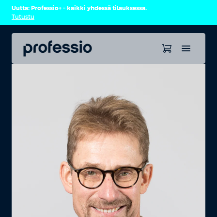
Uutta: Professio+ – kaikki yhdessä tilauksessa.
Tutustu