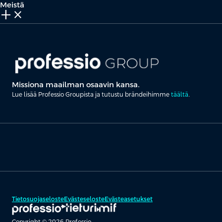
Meistä
add_2
close
Missiona maailman osaavin kansa.
Lue lisää Professio Groupista ja tutustu brändeihimme
täältä
.
Tietosuojaseloste
Evästeseloste
Evästeasetukset