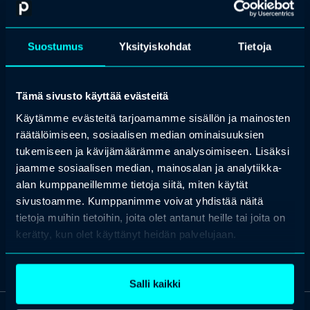
Jari Petäjä on lastenlääkäri, lastentautiopin dosentti ja HUSin
lasten- ja nuorten sairauksista vastaava toimialajohtaja vuodesta
2008.
Suostumus
Yksityiskohdat
Tietoja
Aikoinaan virkansa vastaanottohaastattelussa hän kertoi
kiinnostuksensa ja kiitollisuutensa nousevan tilaisuudesta nostaa
oma lastenlääkäriyytensä yhteiskunnalliselle tasolle. Kuluneiden
Tämä sivusto käyttää evästeitä
viidentoista vuoden aikana lasten vakavimpien sairauksien
Käytämme evästeitä tarjoamamme sisällön ja mainosten
hoitomahdollisuudet ovat ottaneet suuria harppauksia, lasten
mielenterveyden uhat ja niiden hoitomahdollisuudet kasvaneet,
räätälöimiseen, sosiaalisen median ominaisuuksien
Suomen lapsiväestön kehitys eriytynyt ja vähentynyt laskevana
tukemiseen ja kävijämäärämme analysoimiseen. Lisäksi
syntyvyyden ja lisääntyneen maahanmuuton vaikutuksesta.
jaamme sosiaalisen median, mainosalan ja analytiikka-
Suomeen on rakennettu HUSin Uusi lastensairaala ja muutkin tilat
sekä laitteistot ovat uusiutuneet. Sama 15 vuoden aika on myös
alan kumppaneillemme tietoja siitä, miten käytät
vaadittu SOTE-uudistuksen aikaansaamiseen. Jari Petäjä osallistuu
sivustoamme. Kumppanimme voivat yhdistää näitä
lasten sairaanhoidon tilaa, mahdollisuuksia ja uhkia koskevaan
tietoja muihin tietoihin, joita olet antanut heille tai joita on
keskusteluun lastenlääkärinä ja Suomen kokeneimpana lasten
erikoisairaanhoidon järjestelmätason johtajana.
kerätty, kun olet käyttänyt heidän palvelujaan.
Salli kaikki