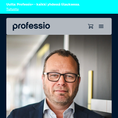
Uutta: Professio+ – kaikki yhdessä tilauksessa.
Tutustu