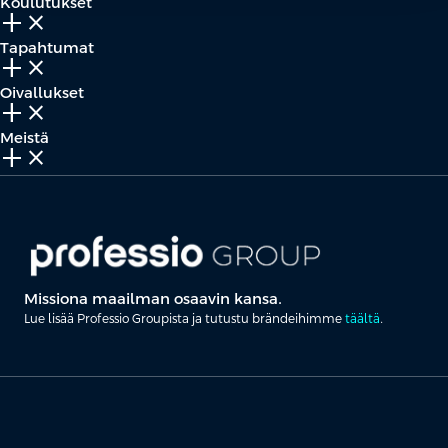
Koulutukset
add_2
close
Tapahtumat
add_2
close
Oivallukset
add_2
close
Meistä
add_2
close
Missiona maailman osaavin kansa.
Lue lisää Professio Groupista ja tutustu brändeihimme
täältä
.