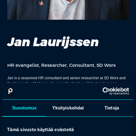
Jan Laurijssen
HR evangelist, Researcher, Consultant, SD Worx
Jan is a seasoned HR consultant and senior researcher at SD Worx and
the University of Antwerp. He consults clients on “talent and career
management”, occasionally teaches and is a well-known speaker on the
topic. He co-ordinates the research on “Next Generation Work” conducted
by Prof. Dr. Ans De Vos in the partnership with Antwerp Management
School.
Suostumus
Yksityiskohdat
Tietoja
Jan is particularly interested in the costs and benefits of contingent work
and is looking for answers to the question: “why do companies compose
their workforce as they do?”
Tämä sivusto käyttää evästeitä