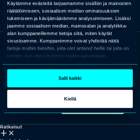
Käytämme evästeitä tarjoamamme sisällön ja mainosten
räätälöimiseen, sosiaalisen median ominaisuuksien
tukemiseen ja kävijämäärämme analysoimiseen. Lisäksi
jaamme sosiaalisen median, mainosalan ja analytiikka-
alan kumppaneillemme tietoja siitä, miten käytät
sivustoamme. Kumppanimme voivat yhdistää näitä
tietoja muihin tietoihin, joita olet antanut heille tai joita on
OTA YHTEYTTÄ
Keilaranta 1 A, 02150 Espoo
kerätty, kun olet käyttänyt heidän palvelujaan.
+358 (0)20 780 6220
asiakaspalvelu@professio.fi
Salli kaikki
Kiellä
Kaikki yhteystiedot
Yhteistyökumppaniksi?
Ratkaisut
add_2
close