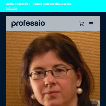
Uutta: Professio+ – kaikki yhdessä tilauksessa.
Tutustu