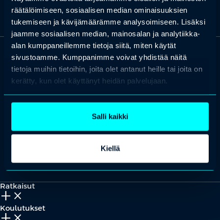
räätälöimiseen, sosiaalisen median ominaisuuksien
tukemiseen ja kävijämäärämme analysoimiseen. Lisäksi
jaamme sosiaalisen median, mainosalan ja analytiikka-
alan kumppaneillemme tietoja siitä, miten käytät
sivustoamme. Kumppanimme voivat yhdistää näitä
OTA YHTEYTTÄ
tietoja muihin tietoihin, joita olet antanut heille tai joita on
Keilaranta 1 A, 02150 Espoo
kerätty, kun olet käyttänyt heidän palvelujaan.
+358 (0)20 780 6220
asiakaspalvelu@professio.fi
Salli kaikki
Kiellä
Kaikki yhteystiedot
Yhteistyökumppaniksi?
Ratkaisut
add_2
close
Koulutukset
add_2
close