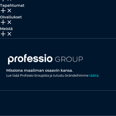
Tapahtumat
add_2
close
Oivallukset
add_2
close
Meistä
add_2
close
Missiona maailman osaavin kansa.
Lue lisää Professio Groupista ja tutustu brändeihimme
täältä
.