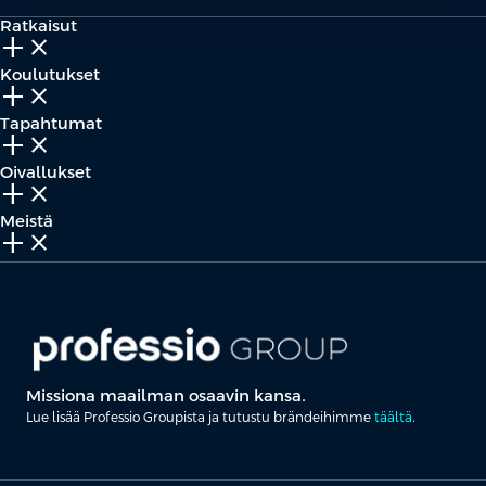
Ratkaisut
add_2
close
Koulutukset
add_2
close
Tapahtumat
add_2
close
Oivallukset
add_2
close
Meistä
add_2
close
Missiona maailman osaavin kansa.
Lue lisää Professio Groupista ja tutustu brändeihimme
täältä
.