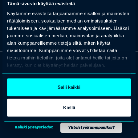
sopimista ja ns. Suomen mallia sekä
STM:n
toimeksiannosta
Tämä sivusto käyttää evästeitä
samapalkkaisuutta. Hän on ollut jäsenenä työneuvostossa, tasa-
Käytämme evästeitä tarjoamamme sisällön ja mainosten
arvolautakunnassa ja työehtosopimuksen yleissitovuuden
vahvistamislautakunnassa. Työoikeudellista kirjallisuutta hän on
räätälöimiseen, sosiaalisen median ominaisuuksien
kirjoittanut jo yli 35 vuoden ajan.
tukemiseen ja kävijämäärämme analysoimiseen. Lisäksi
jaamme sosiaalisen median, mainosalan ja analytiikka-
alan kumppaneillemme tietoja siitä, miten käytät
sivustoamme. Kumppanimme voivat yhdistää näitä
tietoja muihin tietoihin, joita olet antanut heille tai joita on
kerätty, kun olet käyttänyt heidän palvelujaan.
OTA YHTEYTTÄ
Keilaranta 1 A, 02150 Espoo
+358 (0)20 780 6220
Salli kaikki
asiakaspalvelu@professio.fi
Kiellä
Kaikki yhteystiedot
Yhteistyökumppaniksi?