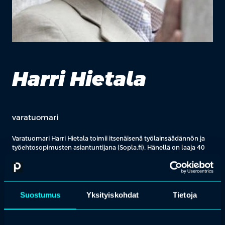
Harri Hietala
varatuomari
Varatuomari Harri Hietala toimii itsenäisenä työlainsäädännön ja
työehtosopimusten asiantuntijana (Sopla.fi). Hänellä on laaja 40
vuoden kokemus, jonka aikana hän on toiminut asiamiehenä,
apulaisjohtajana, lakiasiainjohtajana, varatoimitusjohtajana,
toimitusjohtajana ja yhteistoiminta-
asiamiehenä. Harri on toiminut
pitkän ja monipuolisen työuransa aikana Työnantajain
keskusliitoissa (STK JA TT), Työnantajaliitoissa (Allianssi, Tikli ja
Suostumus
Yksityiskohdat
Tietoja
Palta)
sekä
Työ- ja elinkeinoministeriössä.
Harri on selvittänyt hallituksen toimeksiannosta paikallista