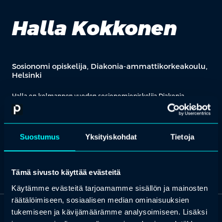
Halla Kokkonen
Sosionomi opiskelija, Diakonia-ammattikorkeakoulu,
Helsinki
Halla on kolmannen vuoden sosionomiopiskelija Diakonia-
ammattikorkeakoulusta. Opiskelijoiden edunvalvonta ja heidän
äänensä kuuluviin tuominen on Hallalle tärkeää ja hän on
toiminut aktiivina opintojensa alusta asti. Tällä hetkellä Halla
toimii opiskelijakunta O’Diakon hallituksen puheenjohtajana,
Suostumus
Yksityiskohdat
Tietoja
korkeakoulun hallituksen opiskelijajäsenenä, sekä työskentelee
järjestökentällä nuorten parissa.
Tämä sivusto käyttää evästeitä
Käytämme evästeitä tarjoamamme sisällön ja mainosten
räätälöimiseen, sosiaalisen median ominaisuuksien
tukemiseen ja kävijämäärämme analysoimiseen. Lisäksi
OTA YHTEYTTÄ