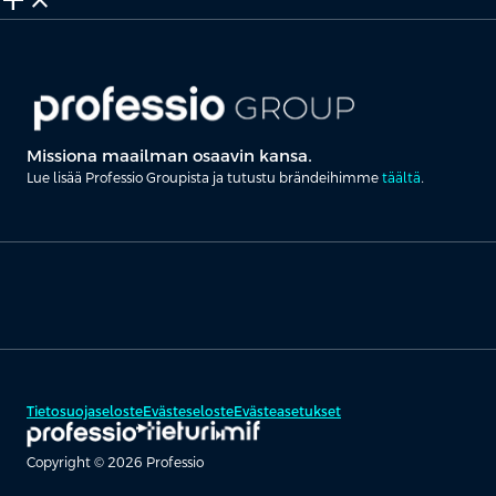
add_2
close
Missiona maailman osaavin kansa.
Lue lisää Professio Groupista ja tutustu brändeihimme
täältä
.
Tietosuojaseloste
Evästeseloste
Evästeasetukset
Copyright © 2026 Professio