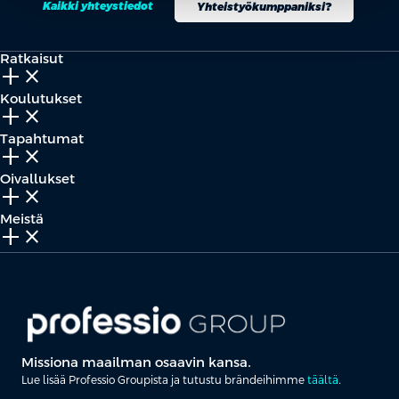
Kaikki yhteystiedot
Yhteistyökumppaniksi?
Ratkaisut
add_2
close
Koulutukset
add_2
close
Tapahtumat
add_2
close
Oivallukset
add_2
close
Meistä
add_2
close
Missiona maailman osaavin kansa.
Lue lisää Professio Groupista ja tutustu brändeihimme
täältä
.