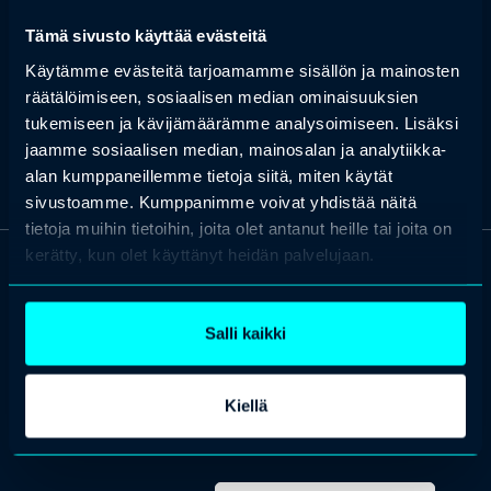
Elsan ydinosaamista ovat erityisesti erilaisen tiedon keräämiseen ja
Tämä sivusto käyttää evästeitä
käytettäväksi tuomiseen liittyvät digitalisaatiohankkeet, joissa
tuodaan tieto näkyväksi ja valjastetaan se organisaation
Käytämme evästeitä tarjoamamme sisällön ja mainosten
hyötykäyttöön.
räätälöimiseen, sosiaalisen median ominaisuuksien
tukemiseen ja kävijämäärämme analysoimiseen. Lisäksi
jaamme sosiaalisen median, mainosalan ja analytiikka-
alan kumppaneillemme tietoja siitä, miten käytät
sivustoamme. Kumppanimme voivat yhdistää näitä
tietoja muihin tietoihin, joita olet antanut heille tai joita on
kerätty, kun olet käyttänyt heidän palvelujaan.
OTA YHTEYTTÄ
Keilaranta 1 A, 02150 Espoo
Salli kaikki
+358 (0)20 780 6220
asiakaspalvelu@professio.fi
Kiellä