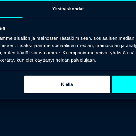
Yksityiskohdat
itä
mme sisällön ja mainosten räätälöimiseen, sosiaalisen median
iseen. Lisäksi jaamme sosiaalisen median, mainosalan ja analy
, miten käytät sivustoamme. Kumppanimme voivat yhdistää näitä t
n kerätty, kun olet käyttänyt heidän palvelujaan.
Kiellä