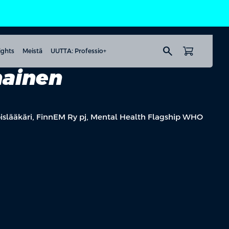
search
ights
Meistä
UUTTA: Professio+
nainen
koislääkäri, FinnEM Ry pj, Mental Health Flagship WHO