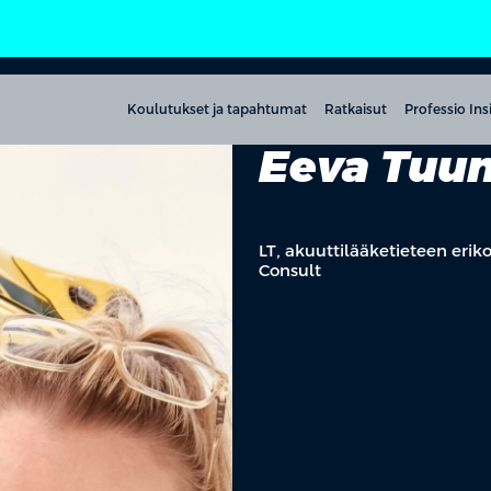
Koulutukset ja tapahtumat
Ratkaisut
Professio Ins
Eeva Tuu
LT, akuuttilääketieteen eri
Consult