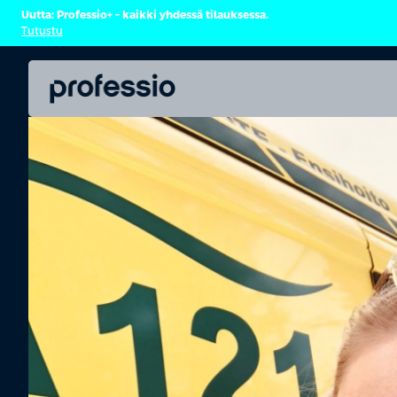
Uutta: Professio+ – kaikki yhdessä tilauksessa.
Tutustu