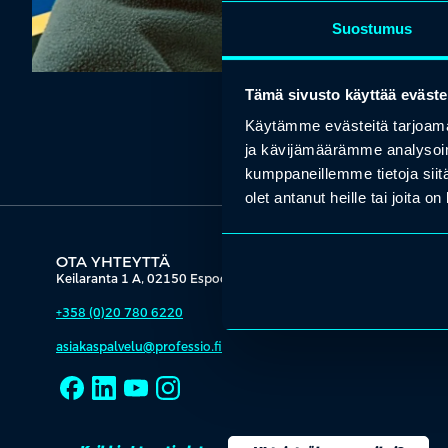
Suostumus
Tämä sivusto käyttää eväste
Käytämme evästeitä tarjoama
ja kävijämäärämme analysoim
kumppaneillemme tietoja siitä
olet antanut heille tai joita o
OTA YHTEYTTÄ
Keilaranta 1 A, 02150 Espoo
+358 (0)20 780 6220
asiakaspalvelu@professio.fi