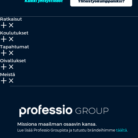
Kaikki yhteystiedot
Yhteistyökumppaniksi?
Ratkaisut
add_2
close
Koulutukset
add_2
close
Tapahtumat
add_2
close
Oivallukset
add_2
close
Meistä
add_2
close
Missiona maailman osaavin kansa.
Lue lisää Professio Groupista ja tutustu brändeihimme
täältä
.