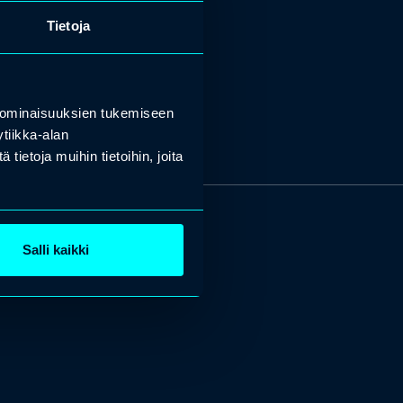
Tietoja
 ominaisuuksien tukemiseen
tiikka-alan
ietoja muihin tietoihin, joita
Salli kaikki