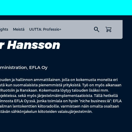
search
ights
Meistä
UUTTA: Professio+
er Hansson
dministration, EFLA Oy
ouden ja hallinnon ammattilainen, jolla on kokemusta monelta eri
ksistä kun suomalaisista pienemmistä yrityksistä. Työ on myös aikanaan
 Ruotsiin ja Ranskaan. Kokemusta löytyy talouden lisäksi mm.
ekteissa, sekä myös järjestelmäimplementaatioista. Tällä hetkellä
linnosta EFLA Oy:ssä, jonka toimiala on hyvin ”niche business:iä”: EFLA
ailman lentokenttien kiitoradoille, varmistaen näin omalta osaltaan
stävän sähkönjakelun kiitoteiden valaisujärjestelmiin.