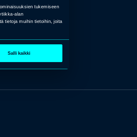
 ominaisuuksien tukemiseen
tiikka-alan
ietoja muihin tietoihin, joita
Salli kaikki