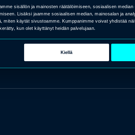
mme sisällön ja mainosten räätälöimiseen, sosiaalisen median
iseen. Lisäksi jaamme sosiaalisen median, mainosalan ja analy
, miten käytät sivustoamme. Kumppanimme voivat yhdistää näitä t
n kerätty, kun olet käyttänyt heidän palvelujaan.
Kiellä