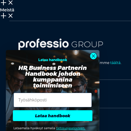
add_2
close
Meistä
add_2
close
Missiona maailman osaavin kansa.
Lataa handbook
Lue lisää Professio Groupista ja tutustu brändeihimme
täältä
.
HR Business Partnerin
Handbook johdon
kumppanina
toimimiseen
Sähköposti
Lataa handbook
Tietosuojaseloste
Evästeseloste
Evästeasetukset
Lataamalla hyväksyt samalla
tietosuojaselosteen.