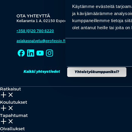
Käytämme evästeitä tarjoama
ja kävijämäärämme analysoim
OTA YHTEYTTÄ
kumppaneillemme tietoja siitä
Keilaranta 1 A, 02150 Espoo
olet antanut heille tai joita o
+358 (0)20 780 6220
asiakaspalvelu@professio.fi
Kaikki yhteystiedot
Yhteistyökumppaniksi?
Ratkaisut
add_2
close
Koulutukset
add_2
close
Tapahtumat
add_2
close
Oivallukset