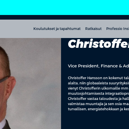
Koulutukset ja tapahtumat
Ratkaisut
Professio Ins
Christoff
Vice President, Finance & A
Christoffer Hansson on kokenut tal
alalta, niin globaaleista suuryrity
vienyt Christofferin ulkomaille mm
muutosjohtamisesta integraatioproj
Christoffer vastaa taloudesta ja hal
valmistaa muuntajia ja sen osia ma
turvallisen, energiatehokkaan ja ke