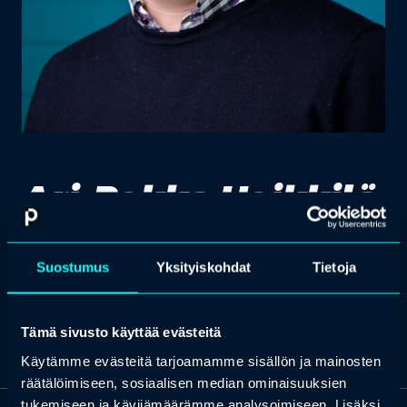
Ari-Pekka Heikkilä
Suostumus
Yksityiskohdat
Tietoja
liiketoimintajohtaja, ympäristörakentaminen, Lassila
& Tikanoja
Tämä sivusto käyttää evästeitä
Käytämme evästeitä tarjoamamme sisällön ja mainosten
räätälöimiseen, sosiaalisen median ominaisuuksien
tukemiseen ja kävijämäärämme analysoimiseen. Lisäksi