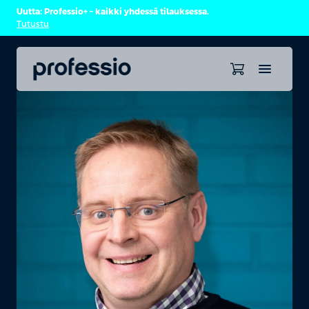
Uutta: Professio+ – kaikki yhdessä tilauksessa.
Tutustu