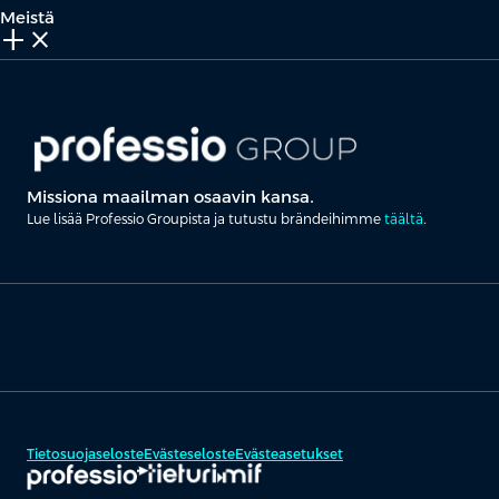
Meistä
add_2
close
Missiona maailman osaavin kansa.
Lue lisää Professio Groupista ja tutustu brändeihimme
täältä
.
Tietosuojaseloste
Evästeseloste
Evästeasetukset