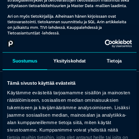
strategiaselvitykset ja tietovarastojen tietosisällön mallinnus sekä
yritystason tietoarkkitehtuurien ja Master Data -mallien laadinta.
Ari on myös tietokirjailija. Aiheinaan hänen kirjoissaan ovat
tietovarastointi, tietokannan suunnittelu ja SQL. Arin artikkeleita
on julkaistu mm. TIVI-lehdessä, Kauppalehdessä ja
Tietoasiantuntijat -lehdessä.
Lähde: Ari Hovi Oy
Suostumus
Yksityiskohdat
Tietoja
Tämä sivusto käyttää evästeitä
OTA YHTEYTTÄ
Käytämme evästeitä tarjoamamme sisällön ja mainosten
Keilaranta 1 A, 02150 Espoo
räätälöimiseen, sosiaalisen median ominaisuuksien
+358 (0)20 780 6220
tukemiseen ja kävijämäärämme analysoimiseen. Lisäksi
jaamme sosiaalisen median, mainosalan ja analytiikka-
asiakaspalvelu@professio.fi
alan kumppaneillemme tietoja siitä, miten käytät
sivustoamme. Kumppanimme voivat yhdistää näitä
tietoja muihin tietoihin, joita olet antanut heille tai joita on