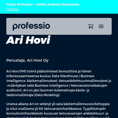
Uutta: Professio+ – kaikki yhdessä tilauksessa.
Tutustu
Ari Hovi
Perustaja, Ari Hovi Oy
Ari Hovi (FM) toimii päätoimisesti konsulttina ja hänen
erikoisosaamiseensa kuuluu Data Warehouse / Business
Intelligence, käsitemallinnukset, tietoarkkitehtuurimallinnukset ja
-määritykset sekä Business Intelligence / tietovarastoratkaisujen
auditointi. Ari on yksi Suomen kokeneimpia käsite- ja
tiedonmallintajia (Data Modeling).
Uransa aikana Ari on vetänyt yli sata käsitemallinnusworkshoppia
ja ollut osallisena yli 60 tietovarastohankkeessa. Tyypillisimpiin
konsultointihankkeisiin kuuluvat tietovarastojen arkkitehtuuri- ja