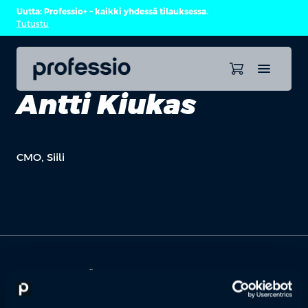
Uutta: Professio+ – kaikki yhdessä tilauksessa.
Tutustu
Antti Kiukas
CMO, Siili
OTA YHTEYTTÄ
Keilaranta 1 A, 02150 Espoo