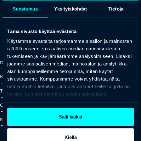
+358 (0)20 780 6220
Suostumus
Yksityiskohdat
Tietoja
asiakaspalvelu@professio.fi
Tämä sivusto käyttää evästeitä
Käytämme evästeitä tarjoamamme sisällön ja mainosten
Kaikki yhteystiedot
Yhteistyökumppaniksi?
räätälöimiseen, sosiaalisen median ominaisuuksien
tukemiseen ja kävijämäärämme analysoimiseen. Lisäksi
Ratkaisut
jaamme sosiaalisen median, mainosalan ja analytiikka-
add_2
close
alan kumppaneillemme tietoja siitä, miten käytät
Koulutukset
sivustoamme. Kumppanimme voivat yhdistää näitä
add_2
close
tietoja muihin tietoihin, joita olet antanut heille tai joita on
Tapahtumat
kerätty, kun olet käyttänyt heidän palvelujaan.
add_2
close
Oivallukset
add_2
close
Salli kaikki
Meistä
add_2
close
Kiellä