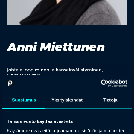
Anni Miettunen
johtaja, oppiminen ja kansainvälistyminen,
Opetushallitus
Anni Miettunen toimii Opetushallituksessa oppimisen ja
kansainvälistymisen johtajana. Annilla on paljon kokemusta
esimiestyöstä, etenkin koulutuksen alalta. Hän on aikaisemmin
Suostumus
Yksityiskohdat
Tietoja
työskennellyt useassa ammatillisessa oppilaitoksessa ja
ammattikorkeakoulussa.
Tämä sivusto käyttää evästeitä
Käytämme evästeitä tarjoamamme sisällön ja mainosten