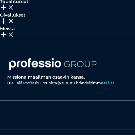
Tapahtumat
add_2
close
Oivallukset
add_2
close
Meistä
add_2
close
Missiona maailman osaavin kansa.
Lue lisää Professio Groupista ja tutustu brändeihimme
täältä
.