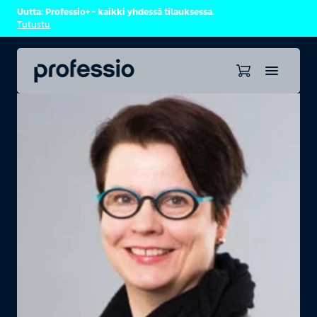
Uutta: Professio+ – kaikki yhdessä tilauksessa.
Tutustu