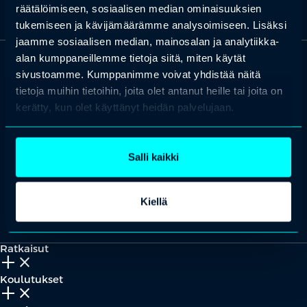
räätälöimiseen, sosiaalisen median ominaisuuksien
tukemiseen ja kävijämäärämme analysoimiseen. Lisäksi
jaamme sosiaalisen median, mainosalan ja analytiikka-
alan kumppaneillemme tietoja siitä, miten käytät
sivustoamme. Kumppanimme voivat yhdistää näitä
OTA YHTEYTTÄ
tietoja muihin tietoihin, joita olet antanut heille tai joita on
Keilaranta 1 A, 02150 Espoo
kerätty, kun olet käyttänyt heidän palvelujaan.
+358 (0)20 780 6220
asiakaspalvelu@professio.fi
Salli kaikki
Kiellä
Kaikki yhteystiedot
Yhteistyökumppaniksi?
Ratkaisut
add_2
close
Koulutukset
add_2
close