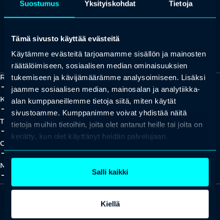
Suostumus
Yksityiskohdat
Tietoja
Tämä sivusto käyttää evästeitä
Kaikki yhteystiedot
Yhteistyökumppaniksi?
Käytämme evästeitä tarjoamamme sisällön ja mainosten
räätälöimiseen, sosiaalisen median ominaisuuksien
Ratkaisut
tukemiseen ja kävijämäärämme analysoimiseen. Lisäksi
add_2
close
jaamme sosiaalisen median, mainosalan ja analytiikka-
Koulutukset
alan kumppaneillemme tietoja siitä, miten käytät
add_2
close
sivustoamme. Kumppanimme voivat yhdistää näitä
Tapahtumat
tietoja muihin tietoihin, joita olet antanut heille tai joita on
add_2
close
kerätty, kun olet käyttänyt heidän palvelujaan.
Oivallukset
add_2
close
Meistä
Salli kaikki
add_2
close
Kiellä