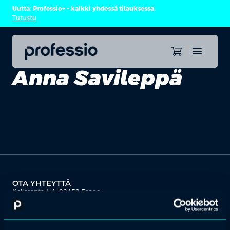
Uutta: Professio+ – kaikki yhdessä tilauksessa.
Tutustu
Anna Savileppä
OTA YHTEYTTÄ
Keilaranta 1 A, 02150 Espoo
+358 (0)20 780 6220
asiakaspalvelu@professio.fi