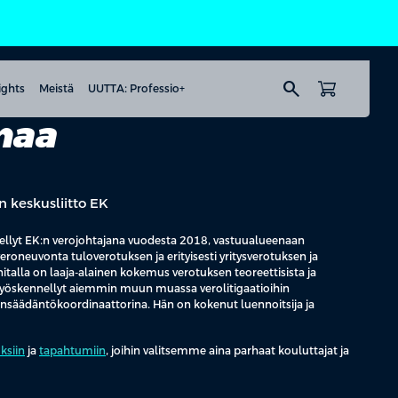
search
ights
Meistä
UUTTA: Professio+
maa
n keskusliitto EK
ellyt EK:n verojohtajana vuodesta 2018, vastuualueenaan
eroneuvonta tuloverotuksen ja erityisesti yritysverotuksen ja
nitalla on laaja-alainen kokemus verotuksen teoreettisista ja
työskennellyt aiemmin muun muassa verolitigaatioihin
ainsäädäntökoordinaattorina. Hän on kokenut luennoitsija ja
ksiin
ja
tapahtumiin
, joihin valitsemme aina parhaat kouluttajat ja