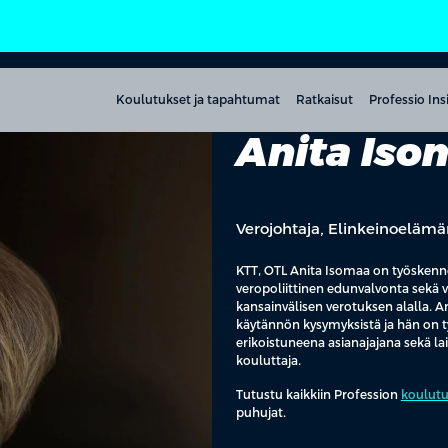
Koulutukset ja tapahtumat
Ratkaisut
Professio Ins
Anita Iso
Verojohtaja, Elinkeinoelämä
KTT, OTL Anita Isomaa on työskenn
veropoliittinen edunvalvonta sekä v
kansainvälisen verotuksen alalla. A
käytännön kysymyksistä ja hän on 
erikoistuneena asianajajana sekä l
kouluttaja.
Tutustu kaikkiin
Profession
koulutu
puhujat.