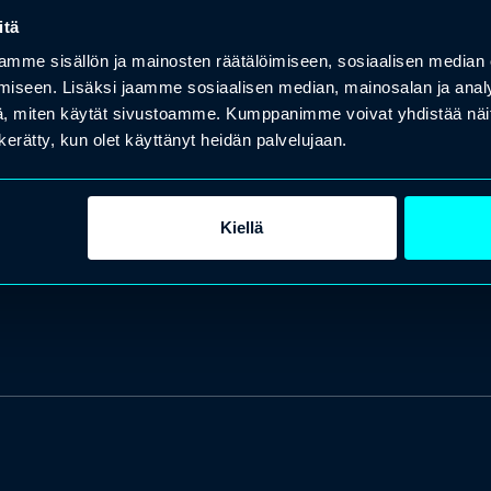
itä
mme sisällön ja mainosten räätälöimiseen, sosiaalisen median
iseen. Lisäksi jaamme sosiaalisen median, mainosalan ja analy
, miten käytät sivustoamme. Kumppanimme voivat yhdistää näitä t
n kerätty, kun olet käyttänyt heidän palvelujaan.
Kiellä