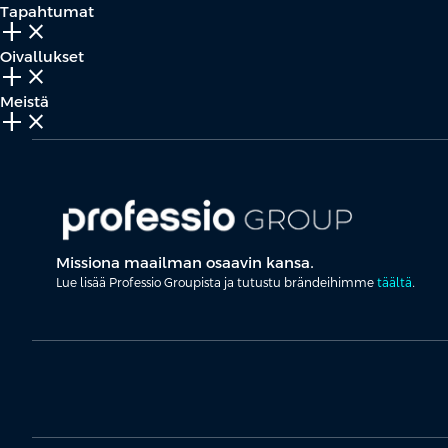
Tapahtumat
add_2
close
Oivallukset
add_2
close
Meistä
add_2
close
Missiona maailman osaavin kansa.
Lue lisää Professio Groupista ja tutustu brändeihimme
täältä
.