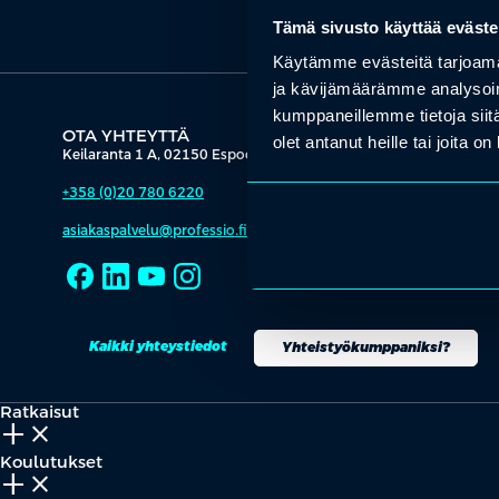
Tämä sivusto käyttää eväste
Käytämme evästeitä tarjoama
ja kävijämäärämme analysoim
kumppaneillemme tietoja siitä
OTA YHTEYTTÄ
olet antanut heille tai joita o
Keilaranta 1 A, 02150 Espoo
+358 (0)20 780 6220
asiakaspalvelu@professio.fi
Kaikki yhteystiedot
Yhteistyökumppaniksi?
Ratkaisut
add_2
close
Koulutukset
add_2
close