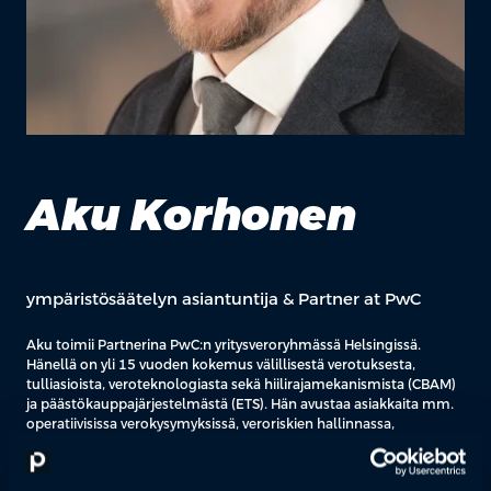
Aku Korhonen
ympäristösäätelyn asiantuntija & Partner at PwC
Aku toimii Partnerina PwC:n yritysveroryhmässä Helsingissä.
Hänellä on yli 15 vuoden kokemus välillisestä verotuksesta,
tulliasioista, veroteknologiasta sekä hiilirajamekanismista (CBAM)
ja päästökauppajärjestelmästä (ETS). Hän avustaa asiakkaita mm.
operatiivisissa verokysymyksissä, veroriskien hallinnassa,
veroanalytiikkapalveluissa, toimitusketjun vero-optimoinneissa,
ERP-integraatioprojekteissa ja ERP-health check tarkastuksissa.
Aku on myös johtanut räätälöityjen vero- ja global trade -