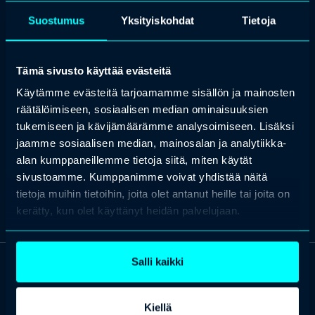
ratkaisujen asiakasimplementointeja.
Suostumus
Yksityiskohdat
Tietoja
Ennen liittymistään PwC:lle Aku on työskennellyt toisessa Big 4 -
yrityksessä välillisen verotuksen, veroteknologian ja
ympäristösäätelyn asiantuntijana. Aku on avustanut sekä
Tämä sivusto käyttää evästeitä
monikansallisia että kotimaisia asiakkaita välillisten verojen
prosessien, kontrollien ja teknologiaratkaisujen
Käytämme evästeitä tarjoamamme sisällön ja mainosten
implementoinnissa
räätälöimiseen, sosiaalisen median ominaisuuksien
Aku on koulutukseltaan kauppatieteiden maisteri (M.Sc. Econ.)
tukemiseen ja kävijämäärämme analysoimiseen. Lisäksi
Tampereen yliopistosta.
jaamme sosiaalisen median, mainosalan ja analytiikka-
Haluatko lisätietoa tämän kouluttajan valmennuksista?
Ota
alan kumppaneillemme tietoja siitä, miten käytät
yhteyttä
ja kerromme lisää.
sivustoamme. Kumppanimme voivat yhdistää näitä
tietoja muihin tietoihin, joita olet antanut heille tai joita on
kerätty, kun olet käyttänyt heidän palvelujaan.
Salli kaikki
OTA YHTEYTTÄ
Keilaranta 1 A, 02150 Espoo
Kiellä