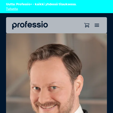
Uutta: Professio+ – kaikki yhdessä tilauksessa.
Tutustu