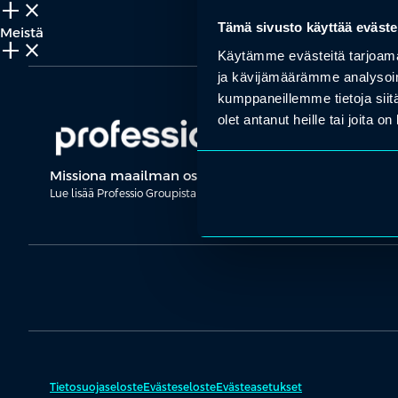
add_2
close
Tämä sivusto käyttää eväste
Meistä
add_2
close
Käytämme evästeitä tarjoama
ja kävijämäärämme analysoim
kumppaneillemme tietoja siitä
olet antanut heille tai joita o
Missiona maailman osaavin kansa.
Lue lisää Professio Groupista ja tutustu brändeihimme
täältä
.
Tietosuojaseloste
Evästeseloste
Evästeasetukset