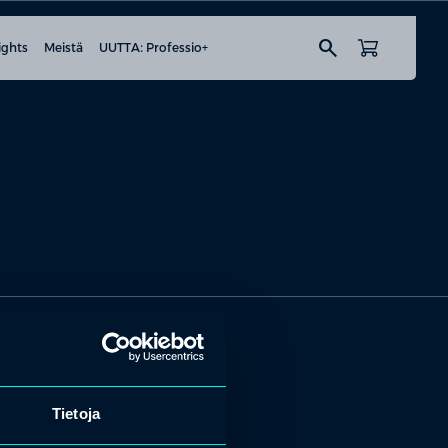
search
ights
Meistä
UUTTA: Professio+
Tietoja