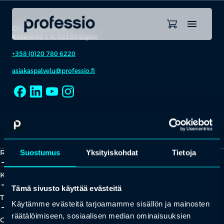
OTA YHTEYTTÄ
Keilaranta 1 A, 02150 Espoo
+358 (0)20 780 6220
asiakaspalvelu@professio.fi
Kaikki yhteystiedot
Yhteistyökumppaniksi?
Ratkaisut
Suostumus
Yksityiskohdat
Tietoja
add_2
close
Koulutukset
add_2
close
Tämä sivusto käyttää evästeitä
Tapahtumat
Käytämme evästeitä tarjoamamme sisällön ja mainosten
add_2
close
räätälöimiseen, sosiaalisen median ominaisuuksien
Oivallukset