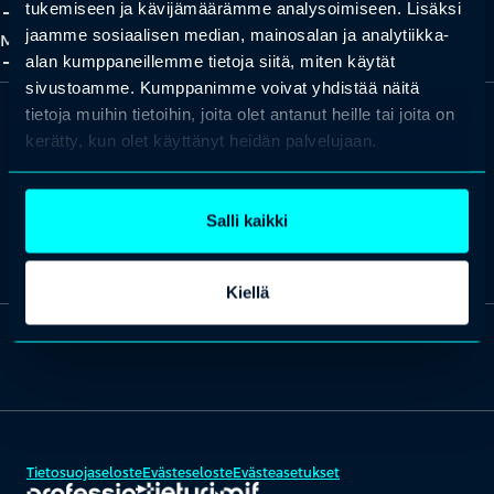
add_2
close
tukemiseen ja kävijämäärämme analysoimiseen. Lisäksi
jaamme sosiaalisen median, mainosalan ja analytiikka-
Meistä
add_2
close
alan kumppaneillemme tietoja siitä, miten käytät
sivustoamme. Kumppanimme voivat yhdistää näitä
tietoja muihin tietoihin, joita olet antanut heille tai joita on
kerätty, kun olet käyttänyt heidän palvelujaan.
Missiona maailman osaavin kansa.
Salli kaikki
Lue lisää Professio Groupista ja tutustu brändeihimme
täältä
.
Kiellä
Tietosuojaseloste
Evästeseloste
Evästeasetukset