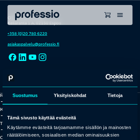
OTA YHTEYTTÄ
Keilaranta 1 A, 02150 Espoo
+358 (0)20 780 6220
asiakaspalvelu@professio.fi
Kaikki yhteystiedot
Yhteistyökumppaniksi?
Ratkaisut
Suostumus
Yksityiskohdat
Tietoja
add_2
close
Koulutukset
add_2
close
Tämä sivusto käyttää evästeitä
Tapahtumat
Käytämme evästeitä tarjoamamme sisällön ja mainosten
add_2
close
räätälöimiseen, sosiaalisen median ominaisuuksien
Oivallukset