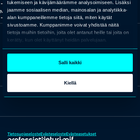
add_2
close
tukemiseen ja kävijämäärämme analysoimiseen. Lisäksi
jaamme sosiaalisen median, mainosalan ja analytiikka-
Meistä
add_2
close
alan kumppaneillemme tietoja siitä, miten käytät
sivustoamme. Kumppanimme voivat yhdistää näitä
tietoja muihin tietoihin, joita olet antanut heille tai joita on
kerätty, kun olet käyttänyt heidän palvelujaan.
Missiona maailman osaavin kansa.
Salli kaikki
Lue lisää Professio Groupista ja tutustu brändeihimme
täältä
.
Kiellä
Tietosuojaseloste
Evästeseloste
Evästeasetukset