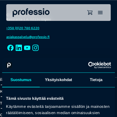
OTA YHTEYTTÄ
Keilaranta 1 A, 02150 Espoo
+358 (0)20 780 6220
asiakaspalvelu@professio.fi
Kaikki yhteystiedot
Yhteistyökumppaniksi?
Ratkaisut
Suostumus
Yksityiskohdat
Tietoja
add_2
close
Koulutukset
add_2
close
Tämä sivusto käyttää evästeitä
Tapahtumat
Käytämme evästeitä tarjoamamme sisällön ja mainosten
add_2
close
räätälöimiseen, sosiaalisen median ominaisuuksien
Oivallukset