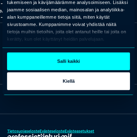
add_2
close
tukemiseen ja kävijämäärämme analysoimiseen. Lisäksi
jaamme sosiaalisen median, mainosalan ja analytiikka-
Meistä
add_2
close
alan kumppaneillemme tietoja siitä, miten käytät
sivustoamme. Kumppanimme voivat yhdistää näitä
tietoja muihin tietoihin, joita olet antanut heille tai joita on
kerätty, kun olet käyttänyt heidän palvelujaan.
Missiona maailman osaavin kansa.
Salli kaikki
Lue lisää Professio Groupista ja tutustu brändeihimme
täältä
.
Kiellä
Tietosuojaseloste
Evästeseloste
Evästeasetukset