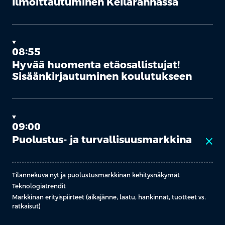
Ilmoittautuminen Keilarannassa
08:55
Hyvää huomenta etäosallistujat!
Sisäänkirjautuminen koulutukseen
09:00
Puolustus- ja turvallisuusmarkkina
close
Tilannekuva nyt ja puolustusmarkkinan kehitysnäkymät
Teknologiatrendit
Markkinan erityispiirteet (aikajänne, laatu, hankinnat, tuotteet vs.
ratkaisut
)