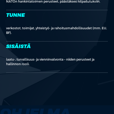
NATOn hankintatoimen perusteet, päästäksesi kilpailutuksiin.
TUNNE
verkostot, toimijat, yhteistyö- ja rahoitusmahdollisuudet (mm. EU,
BF).
SISÄISTÄ
laatu-, turvallisuus- ja vienninvalvonta – niiden perusteet ja
hallinnon rooli.
OHJELMA.