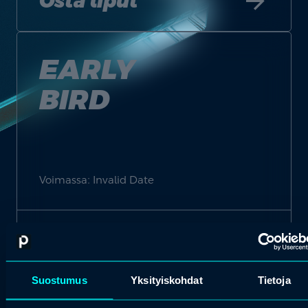
arrow_forward
Osta liput
EARLY
BIRD
Voimassa: Invalid Date
N/A
arrow_forward
Suostumus
Yksityiskohdat
Tietoja
Osta liput