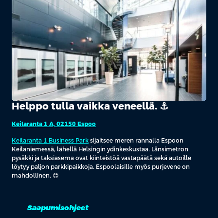
Helppo tulla vaikka veneellä. ⚓️
Keilaranta 1 A, 02150 Espoo
Keilaranta 1 Business Park
sijaitsee meren rannalla Espoon
Keilaniemessä, lähellä Helsingin ydinkeskustaa. Länsimetron
pysäkki ja taksiasema ovat kiinteistöä vastapäätä sekä autoille
löytyy paljon parkkipaikkoja. Espoolaisille myös purjevene on
mahdollinen. 😊
Saapumisohjeet