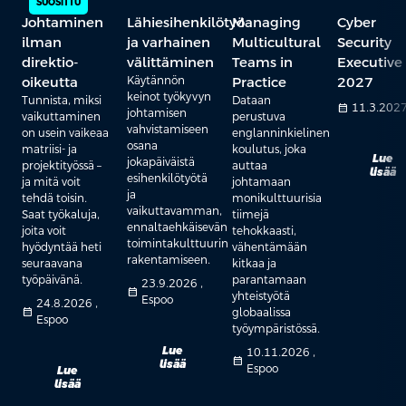
SUOSITTU
Johtaminen
Lähiesihenkilötyö
Managing
Cyber
ilman
ja varhainen
Multicultural
Security
direktio-
välittäminen
Teams in
Executive
oikeutta
Käytännön
Practice
2027
keinot työkyvyn
Tunnista, miksi
Dataan
calendar_month
11.3.202
johtamisen
vaikuttaminen
perustuva
vahvistamiseen
on usein vaikeaa
englanninkielinen
osana
matriisi- ja
koulutus, joka
Lue
jokapäiväistä
projektityössä –
auttaa
lisää
esihenkilötyötä
ja mitä voit
johtamaan
ja
tehdä toisin.
monikulttuurisia
vaikuttavamman,
Saat työkaluja,
tiimejä
ennaltaehkäisevän
joita voit
tehokkaasti,
toimintakulttuurin
hyödyntää heti
vähentämään
rakentamiseen.
seuraavana
kitkaa ja
työpäivänä.
parantamaan
23.9.2026 ,
calendar_month
yhteistyötä
Espoo
24.8.2026 ,
calendar_month
globaalissa
Espoo
työympäristössä.
Lue
10.11.2026 ,
calendar_month
lisää
Espoo
Lue
lisää