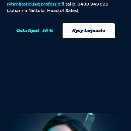
ryhmätarjous@professio.fi
tai p. 0400 949 099
(Johanna Niittula, Head of Sales).
Osta liput -10 %
Kysy tarjousta