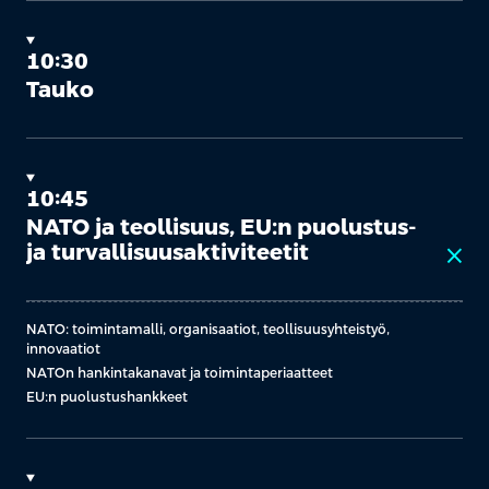
10:30
Tauko
10:45
NATO ja teollisuus, EU:n puolustus-
ja turvallisuusaktiviteetit
close
NATO: toimintamalli, organisaatiot, teollisuusyhteistyö,
innovaatiot
NATOn hankintakanavat ja toimintaperiaatteet
EU:n puolustushankkeet