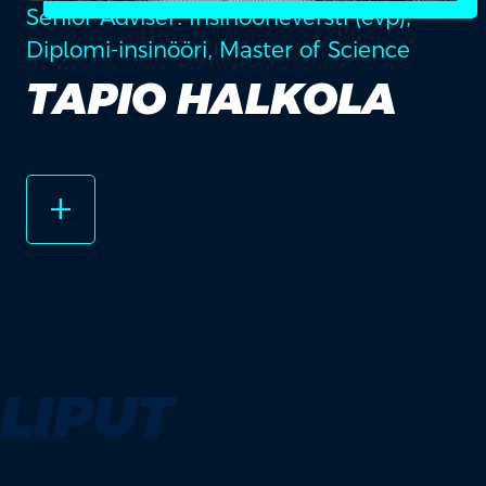
Senior Adviser. Insinöörieversti (evp),
Diplomi-insinööri, Master of Science
TAPIO HALKOLA
add_2
LIPUT