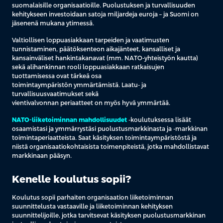
suomalaisille organisaatioille. Puolustuksen ja turvallisuuden
kehitykseen investoidaan satoja miljardeja euroja – ja Suomi on
jäsenenä mukana ytimessä.
Valtiollisen loppuasiakkaan tarpeiden ja vaatimusten
tunnistaminen, päätöksenteon aikajänteet, kansalliset ja
kansainväliset hankintakanavat (mm. NATO-yhteistyön kautta)
sekä alihankinnan rooli loppuasiakkaan ratkaisujen
tuottamisessa ovat tärkeä osa
toimintaympäristön ymmärtämistä. Laatu- ja
turvallisuusvaatimukset sekä
vientivalvonnan periaatteet on myös hyvä ymmärtää.
NATO-liiketoiminnan mahdollisuudet
-koulutuksessa lisäät
osaamistasi ja ymmärrystäsi puolustusmarkkinasta ja -markkinan
toimintaperiaatteista. Saat käsityksen toimintaympäristöstä ja
niistä organisaatiokohtaisista toimenpiteistä, jotka mahdollistavat
markkinaan pääsyn.
Kenelle koulutus sopii?
Koulutus sopii parhaiten organisaation liiketoiminnan
suunnittelusta vastaaville ja liiketoiminnan kehityksen
suunnittelijoille, jotka tarvitsevat käsityksen puolustusmarkkinan