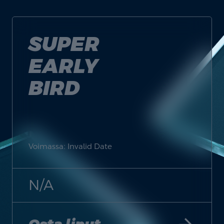
SUPER
EARLY
BIRD
Voimassa: Invalid Date
N/A