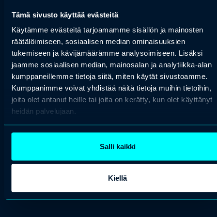
Tämä sivusto käyttää evästeitä
NORMAALI
Käytämme evästeitä tarjoamamme sisällön ja mainosten
räätälöimiseen, sosiaalisen median ominaisuuksien
tukemiseen ja kävijämäärämme analysoimiseen. Lisäksi
jaamme sosiaalisen median, mainosalan ja analytiikka-alan
kumppaneillemme tietoja siitä, miten käytät sivustoamme.
Kumppanimme voivat yhdistää näitä tietoja muihin tietoihin,
joita olet antanut heille tai joita on kerätty, kun olet käyttänyt
heidän palvelujaan.
N/A
arrow_forward
Salli kaikki
Osta liput
Kiellä