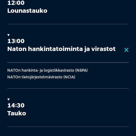
12:00
Lounastauko
13:00
Naton hankintatoiminta ja virastot
close
NATOn hankinta- ja logistiikkavirasto (NSPA)
NATOn tietojärjestelmävirasto (NCIA)
14:30
Tauko