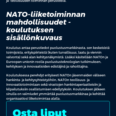
ja -teollisuuden toiminnan perusteista.
NATO-liiketoiminnan
mahdollisuudet -
koulutuksen
sisällönkuvaus
Koulutus antaa perustiedot puolustusmarkkinasta, sen keskeisistä
toimijoista, erityispiirteistä (kuten turvallisuus, laatu ja viennin
valvonta) sekä alan kehitysnäkymistä. Lisäksi käsitellään NATOn ja
Euroopan unionin roolia puolustusteknologian tutkimuksen,
kehityksen ja innovaatioiden edistäjinä ja rahoittajina.
Koulutuksessa perehdyt erityisesti NATOn jäsenmaiden väliseen
hankinta- ja kehitysyhteistyöhön, NATOn teollisuus- ja
innovaatiotoimintaan sekä virastojen hankintaperiaatteisiin ja
kilpailutuksiin osallistumisen edellytyksiin. Koulutuksen jälkeen
sinulla on valmiudet ymmärtää puolustusmarkkinaa ja kehittää
organisaatiosi liiketoimintaa alalla.
Osta liput