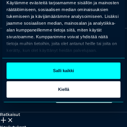
Käytämme evästeitä tarjoamamme sisällön ja mainosten
räätälöimiseen, sosiaalisen median ominaisuuksien
tukemiseen ja kävijämäärämme analysoimiseen. Lisäksi
jaamme sosiaalisen median, mainosalan ja analytiikka-
alan kumppaneillemme tietoja siitä, miten käytät
sivustoamme. Kumppanimme voivat yhdistää näitä
tietoja muihin tietoihin, joita olet antanut heille tai joita on
OTA YHTEYTTÄ
Keilaranta 1 A, 02150 Espoo
kerätty, kun olet käyttänyt heidän palvelujaan.
+358 (0)20 780 6220
asiakaspalvelu@professio.fi
Salli kaikki
Kiellä
Kaikki yhteystiedot
Yhteistyökumppaniksi?
Ratkaisut
add_2
close