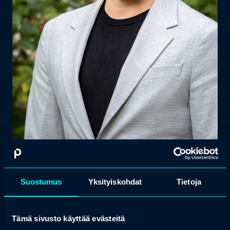
Toni Haapa
Suostumus
Yksityiskohdat
Tietoja
Tämä sivusto käyttää evästeitä
tutkimusylihoitaja, TtT, HUS