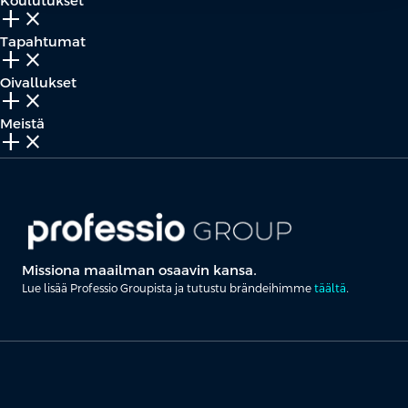
Koulutukset
add_2
close
Tapahtumat
add_2
close
Oivallukset
add_2
close
Meistä
add_2
close
Missiona maailman osaavin kansa.
Lue lisää Professio Groupista ja tutustu brändeihimme
täältä
.