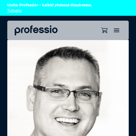
Uutta: Professio+ – kaikki yhdessä tilauksessa.
Tutustu