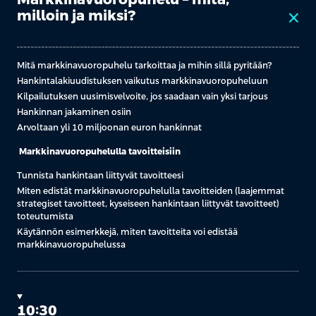
milloin ja miksi?
close
Mitä markkinavuoropuhelu tarkoittaa ja mihin sillä pyritään?
Hankintalakiuudistuksen vaikutus markkinavuoropuheluun
Kilpailutuksen uusimisvelvoite, jos saadaan vain yksi tarjous
Hankinnan jakaminen osiin
Arvoltaan yli 10 miljoonan euron hankinnat
Markkinavuoropuhelulla tavoitteisiin
Tunnista hankintaan liittyvät tavoitteesi
Miten edistät markkinavuoropuhelulla tavoitteiden (laajemmat
strategiset tavoitteet, kyseiseen hankintaan liittyvät tavoitteet)
toteutumista
Käytännön esimerkkejä, miten tavoitteita voi edistää
markkinavuoropuhelussa
10:30