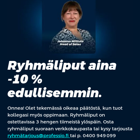
Ryhmäliput aina
-10 %
edullisemmin.
Onnea! Olet tekemässä oikeaa päätöstä, kun tuot
kollegasi myös oppimaan. Ryhmäliput on
ostettavissa 3 hengen tiimeistä ylöspäin. Osta
ryhmäliput suoraan verkkokaupasta tai kysy tarjousta
ryhmätarjous@professio.fi
tai p. 0400 949 099