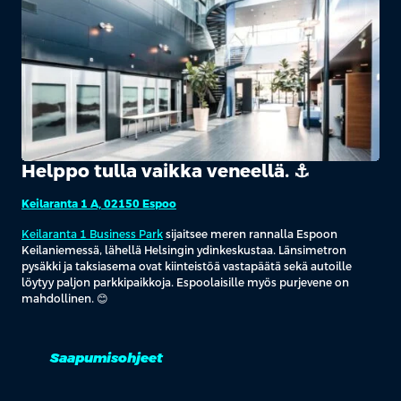
Helppo tulla vaikka veneellä. ⚓️
Keilaranta 1 A, 02150 Espoo
Keilaranta 1 Business Park
sijaitsee meren rannalla Espoon
Keilaniemessä, lähellä Helsingin ydinkeskustaa. Länsimetron
pysäkki ja taksiasema ovat kiinteistöä vastapäätä sekä autoille
löytyy paljon parkkipaikkoja. Espoolaisille myös purjevene on
mahdollinen. 😊
Saapumisohjeet