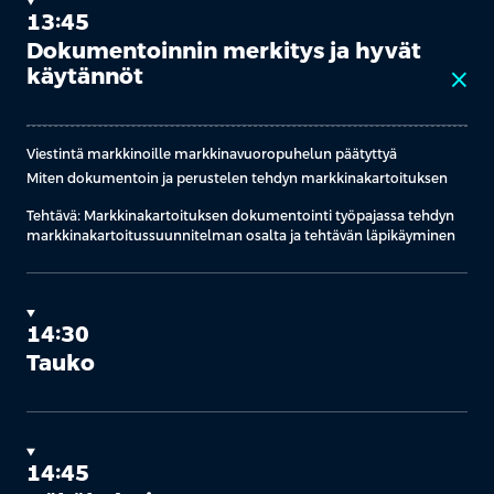
13:45
Dokumentoinnin merkitys ja hyvät
käytännöt
close
Viestintä markkinoille markkinavuoropuhelun päätyttyä
Miten dokumentoin ja perustelen tehdyn markkinakartoituksen
Tehtävä: Markkinakartoituksen dokumentointi työpajassa tehdyn
markkinakartoitussuunnitelman osalta ja tehtävän läpikäyminen
14:30
Tauko
14:45