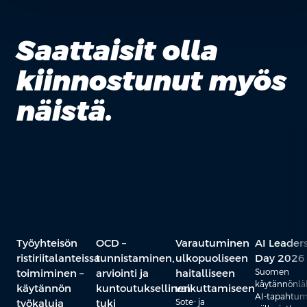
Saattaisit olla
kiinnostunut myös
näistä.
Työyhteisön
OCD –
Varautuminen
AI Leader
ristiriitalanteissa
tunnistaminen,
ulkopuoliseen
Day 2026
toimiminen –
arviointi ja
haitalliseen
Suomen
käytännönlä
käytännön
kuntoutuksellinen
vaikuttamiseen
AI-tapahtu
työkaluja
tuki
Sote- ja