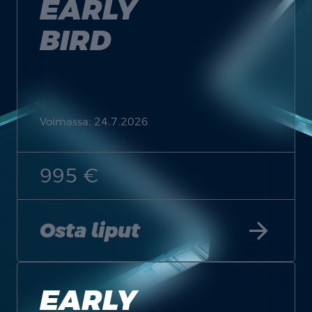
EARLY
BIRD
Voimassa: 24.7.2026
995 €
arrow_forward
Osta liput
EARLY