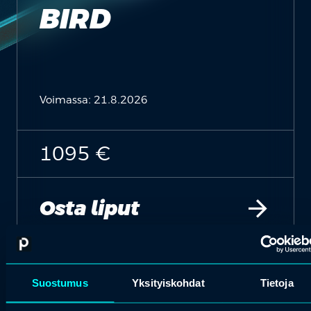
BIRD
Voimassa: 21.8.2026
1095 €
arrow_forward
Osta liput
NORMAALI
Suostumus
Yksityiskohdat
Tietoja