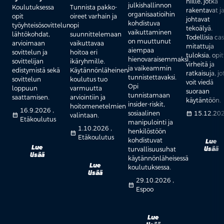
niille, jotka
julkishallinnon
Koulutuksessa
Tunnista pakko-
rakentavat j
organisaatioihin
opit
oireet varhain ja
johtavat
kohdistuva
työyhteisösovittelun
opi
tekoälyä.
vaikuttaminen
lähtökohdat,
suunnittelemaan
Todellisia cas
on muuttunut
arvioimaan
vaikuttavaa
mitattuja
aiempaa
sovittelun ja
hoitoa eri
tuloksia, opi
hienovaraisemmaksi
sovittelijan
ikäryhmille.
virheitä ja
ja vaikeammin
edistymistä sekä
Käytännönläheinen
ratkaisuja, jo
tunnistettavaksi.
sovittelun
koulutus tuo
voit viedä
Opi
loppuun
varmuutta
suoraan
tunnistamaan
saattamisen.
arviointiin ja
käytäntöön.
insider-riskit,
hoitomenetelmien
16.9.2026 ,
sosiaalinen
calendar_month
15.12.20
calendar_month
valintaan.
Etäkoulutus
manipulointi ja
1.10.2026 ,
henkilöstöön
calendar_month
Etäkoulutus
kohdistuvat
Lue
Lue
lisää
turvallisuusuhat
lisää
käytännönläheisessä
Lue
koulutuksessa.
lisää
29.10.2026 ,
calendar_month
Espoo
Lue