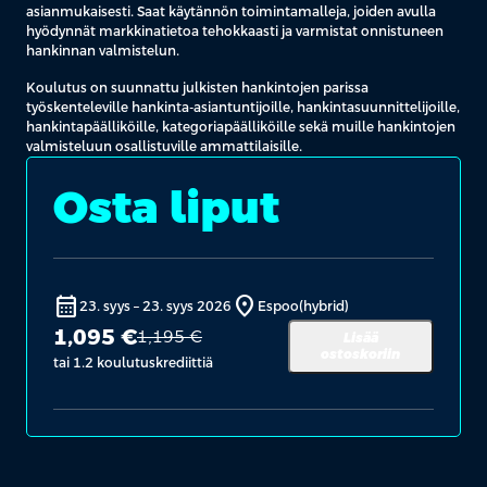
asianmukaisesti. Saat käytännön toimintamalleja, joiden avulla
hyödynnät markkinatietoa tehokkaasti ja varmistat onnistuneen
hankinnan valmistelun.
Koulutus on suunnattu julkisten hankintojen parissa
työskenteleville hankinta-asiantuntijoille, hankintasuunnittelijoille,
hankintapäälliköille, kategoriapäälliköille sekä muille hankintojen
valmisteluun osallistuville ammattilaisille.
Osta liput
calendar_month
location_on
23. syys
–
23. syys 2026
Espoo
(hybrid)
1,095 €
1,195 €
Lisää
ostoskoriin
tai 1.2 koulutuskrediittiä