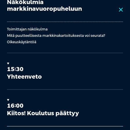
Näkökulmia
markkinavuoropuheluun
close
Toimittajan näkökulma
Mitä puutteellisesta markkinakartoituksesta voi seurata?
Oikeuskäytäntöä
15:30
Yhteenveto
16:00
Kiitos! Koulutus päättyy