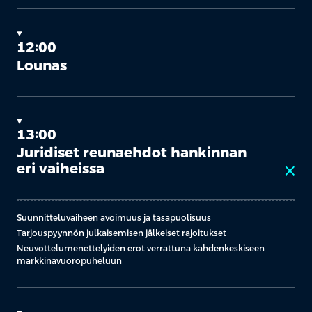
12:00
Lounas
13:00
Juridiset reunaehdot hankinnan
eri vaiheissa
close
Suunnitteluvaiheen avoimuus ja tasapuolisuus
Tarjouspyynnön julkaisemisen jälkeiset rajoitukset
Neuvottelumenettelyiden erot verrattuna kahdenkeskiseen
markkinavuoropuheluun