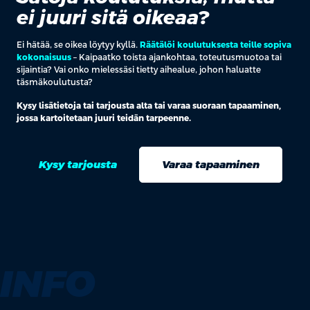
ei juuri sitä oikeaa?
Ei hätää, se oikea löytyy kyllä.
Räätälöi koulutuksesta teille sopiva
kokonaisuus
– Kaipaatko toista ajankohtaa, toteutusmuotoa tai
sijaintia? Vai onko mielessäsi tietty aihealue, johon haluatte
täsmäkoulutusta?
Kysy lisätietoja tai tarjousta alta tai varaa suoraan tapaaminen,
jossa kartoitetaan juuri teidän tarpeenne.
Kysy tarjousta
Varaa tapaaminen
INFO