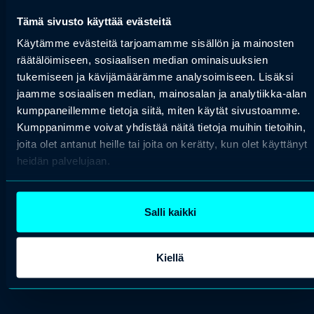
Tämä sivusto käyttää evästeitä
Käytämme evästeitä tarjoamamme sisällön ja mainosten
räätälöimiseen, sosiaalisen median ominaisuuksien
tukemiseen ja kävijämäärämme analysoimiseen. Lisäksi
1195 €
jaamme sosiaalisen median, mainosalan ja analytiikka-alan
kumppaneillemme tietoja siitä, miten käytät sivustoamme.
Kumppanimme voivat yhdistää näitä tietoja muihin tietoihin,
arrow_forward
Osta liput
joita olet antanut heille tai joita on kerätty, kun olet käyttänyt
heidän palvelujaan.
Salli kaikki
Kiellä