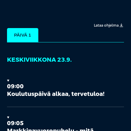
Lataa ohjelma
PÄIVÄ 1
KESKIVIIKKONA 23.9.
09:00
Koulutuspäivä alkaa, tervetuloa!
09:05
Markkinavuoropuhelu – mitä,